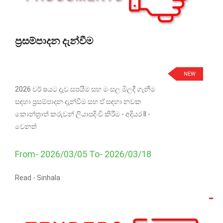
ප්‍රසම්පාදන දැන්වීම
NEW
2026 වර් ෂයට දැව සපයීම සහ මංසල මිලදී ගැනීම
සඳහා ප්‍රසම්පාදන දැන්වීම සහ ඒ සඳහා නවක
කොන්ත්‍රාත් කරුවන් ලියාපදිංචි කිරීම - අදියර II -
වෙනත්
From- 2026/03/05 To- 2026/03/18
Read -
Sinhala