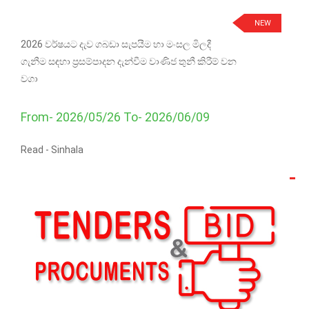
NEW
2026 වර්ෂයට දැව ගබඩා සැපයීම හා මංසල මිලදී
ගැනීම සඳහා ප්‍රසම්පාදන දැන්වීම වාණිජ තුනී කිරීම් වන
වගා
From- 2026/05/26 To- 2026/06/09
Read -
Sinhala