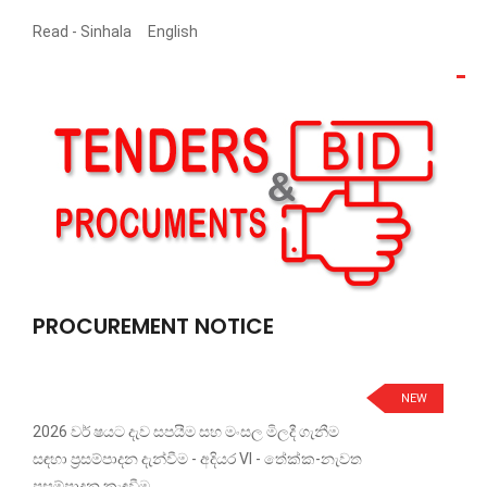
Read -
Sinhala
English
PROCUREMENT NOTICE
NEW
2026 වර් ෂයට දැව සපයීම සහ මංසල මිලදී ගැනීම
සඳහා ප්‍රසම්පාදන දැන්වීම - අදියර VI - තේක්ක-නැවත
ප්‍රසම්පාදන කැඳවීම