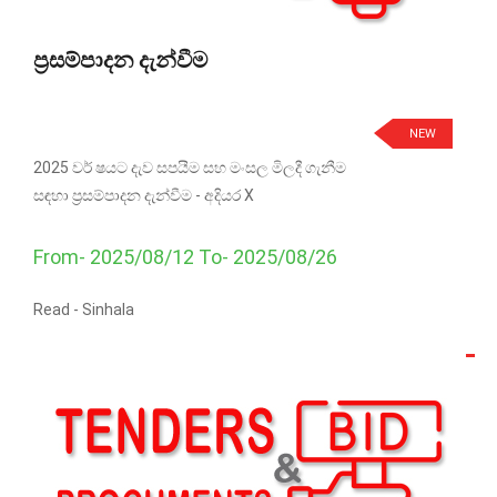
ප්‍රසම්පාදන දැන්වීම
NEW
2025 වර් ෂයට දැව සපයීම සහ මංසල මිලදී ගැනීම
සඳහා ප්‍රසම්පාදන දැන්වීම - අදියර X
From- 2025/08/12 To- 2025/08/26
Read -
Sinhala