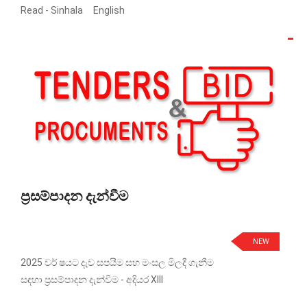
Read -
Sinhala
English
ප්‍රසම්පාදන දැන්වීම
NEW
2025 වර් ෂයට දැව සපයීම සහ මංසල මිලදී ගැනීම
සඳහා ප්‍රසම්පාදන දැන්වීම - අදියර XIII