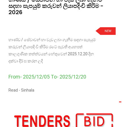
සදහා සැපයුම් කරුවන් ලියාපදිංචි කිරිම -
2026
NEW
භාණ්ඩ / සේවාවන් හා වැඩ ලබා ගැනීම සදහා සැපයුම්
කරුවන් ලියාපදිංචි කිරිම රටේ පැවති අයහපත්
කාලගුණික තත්ත්වයන් හේතුවෙන් 2025.12.20 දින
දක්වා දීර් ඝ කරන ලදි
From- 2025/12/05 To- 2025/12/20
Read -
Sinhala