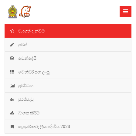
වැදගත් දැන්වීම්
පුවත්
වෙන්දේසි
ටෙන්ඩර් සහ ලංසු
ප්‍රවර්ධන
පුරප්පාඩු
බාගත කිරීම්
සැපයුම්කරු ලියාපදිංචිය 2023