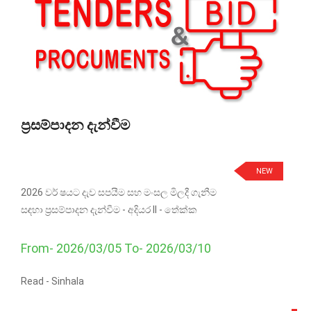
ප්‍රසම්පාදන දැන්වීම
NEW
2026 වර් ෂයට දැව සපයීම සහ මංසල මිලදී ගැනීම
සඳහා ප්‍රසම්පාදන දැන්වීම - අදියර II - තේක්ක
From- 2026/03/05 To- 2026/03/10
Read -
Sinhala