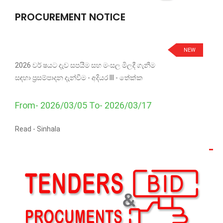
PROCUREMENT NOTICE
NEW
2026 වර් ෂයට දැව සපයීම සහ මංසල මිලදී ගැනීම
සඳහා ප්‍රසම්පාදන දැන්වීම - අදියර III - තේක්ක
From- 2026/03/05 To- 2026/03/17
Read -
Sinhala