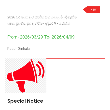
NEW
2026 වර් ෂයට දැව සපයීම සහ මංසල මිලදී ගැනීම
සඳහා ප්‍රසම්පාදන දැන්වීම - අදියර V - තේක්ක
From- 2026/03/29 To- 2026/04/09
Read -
Sinhala
Special Notice