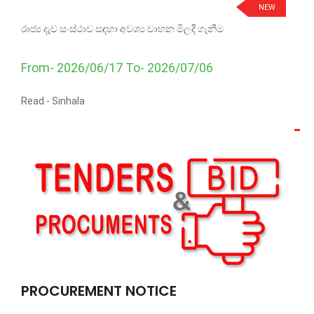
NEW
රාජ්‍ය දැව සංස්ථාව සඳහා අවශ්‍ය වාහන මිලදී ගැනීම
From- 2026/06/17 To- 2026/07/06
Read -
Sinhala
PROCUREMENT NOTICE