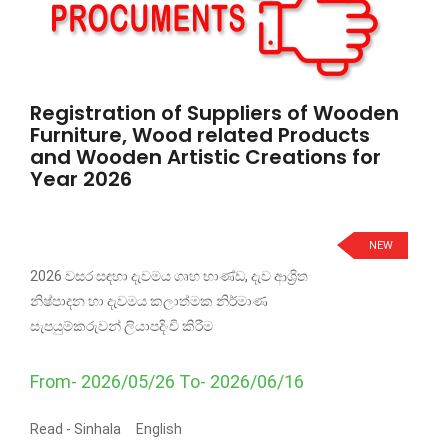
Registration of Suppliers of Wooden
Furniture, Wood related Products
and Wooden Artistic Creations for
Year 2026
NEW
2026 වසර සඳහා දැවමය ගෘහ භාණ්ඩ, දැව ආශ්‍රිත
නිෂ්පාදන හා දැවමය කලාත්මක නිර්මාණ
සැපයුම්කරුවන් ලියාපදිංචි කිරීම
From- 2026/05/26 To- 2026/06/16
Read -
Sinhala
English