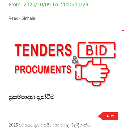
From- 2025/10/09 To- 2025/10/28
Read -
Sinhala
ප්‍රසම්පාදන දැන්වීම
NEW
2025 වර් ෂයට දැව සපයීම සහ මංසල මිලදී ගැනීම