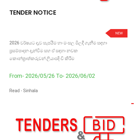
TENDER NOTICE
NEW
2026 වර්ෂයට දැව සැපයීම හා මංසල මිලදී ගැනීම සඳහා
ප්‍රසම්පාදන දැන්වීම සහ ඒ සඳහා නවක
කොන්ත්‍රාත්කරුවන් ලියාපදිංචි කිරීම
From- 2026/05/26 To- 2026/06/02
Read -
Sinhala