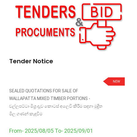
Tender Notice
NEW
SEALED QUOTATIONS FOR SALE OF
WALLAPATTA MIXED TIMBER PORTIONS -
වල්ලපට්ටා මිශ්‍ර දැව කොටස් අලෙවි කිරීම සඳහා මුද්‍රිත
මිල ගණන් කැඳවීම
From- 2025/08/05 To- 2025/09/01