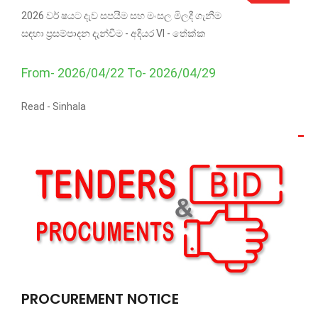
2026 වර් ෂයට දැව සපයීම සහ මංසල මිලදී ගැනීම
සඳහා ප්‍රසම්පාදන දැන්වීම - අදියර VI - තේක්ක
From- 2026/04/22 To- 2026/04/29
Read -
Sinhala
PROCUREMENT NOTICE