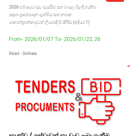
2026 වර් ෂයට දැව සැපයීම සහ මංසල මිලදී ගැනීම
සඳහා ප්‍රසම්පාදන දැන්වීම සහ නවක
කොන්ත්‍රාත්කරුවන් ලියාපදිංචි කිරීම (අදියර 1)
From- 2026/01/07 To- 2026/01/22, 26
Read -
Sinhala
භාණ්ඩ / සේවාවන් හා වැඩ ලබා ගැනීම