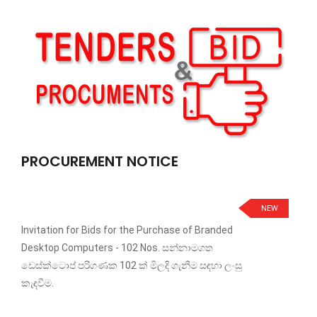
PROCUREMENT NOTICE
NEW
Invitation for Bids for the Purchase of Branded
Desktop Computers - 102 Nos. සන්නාමගත
ඩෙස්ක්ටොප් පරිගණක 102 ක් මිලදි ගැනීම සඳහා ලංසු
කැඳවීම.