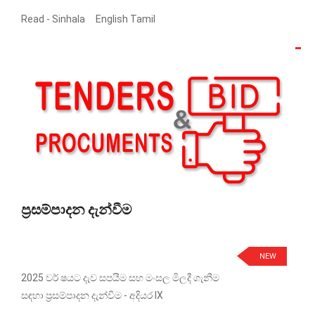
Read -
Sinhala
English
Tamil
ප්‍රසම්පාදන දැන්වීම
NEW
2025 වර් ෂයට දැව සපයීම සහ මංසල මිලදී ගැනීම
සඳහා ප්‍රසම්පාදන දැන්වීම - අදියර IX