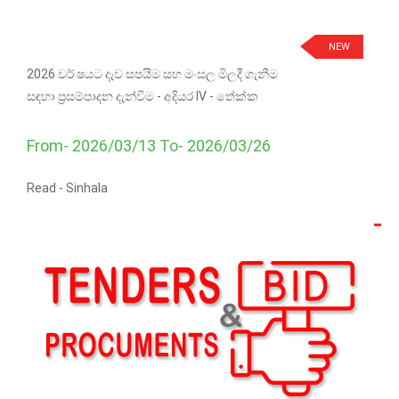
NEW
2026 වර් ෂයට දැව සපයීම සහ මංසල මිලදී ගැනීම
සඳහා ප්‍රසම්පාදන දැන්වීම - අදියර IV - තේක්ක
From- 2026/03/13 To- 2026/03/26
Read -
Sinhala