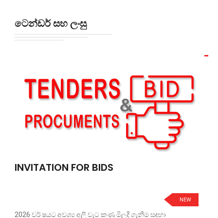
ටෙන්ඩර් සහ ලංසු
INVITATION FOR BIDS
NEW
2026 වර් ෂයට අවශ්‍ය අලි වැට කණු මිලදී ගැනීම සඳහා