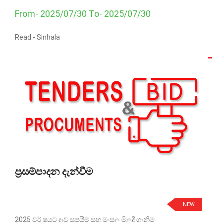
From- 2025/07/30 To- 2025/07/30
Read -
Sinhala
ප්‍රසම්පාදන දැන්වීම
NEW
2025 වර් ෂයට දැව සපයීම සහ මංසල මිලදී ගැනීම