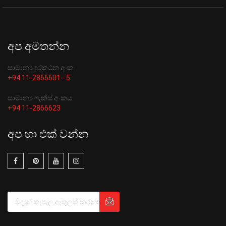
අප අමතන්න
සාමාන්‍ය දුරකථන අංක
+94 11-2866601 - 5
සාමාන්‍ය ෆැක්ස් අංකය
+94 11-2866623
අප හා එක් වන්න