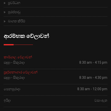
ප්‍රවර්ධන
පුරප්පාඩු
බාගත කිරීම්
ආරම්භක වේලාවන්
කාර්යාල වේලාවන්
සඳුදා - සිකුරාදා
8.30 am - 4.15 pm
ප්‍රදර්ශනාගාර වේලාවන්
සඳුදා - සිකුරාදා
8.30 am - 4.30 pm
සෙනසුරාදා
8.30 am - 12.00 pm
ඉරිදා
වසා ඇත