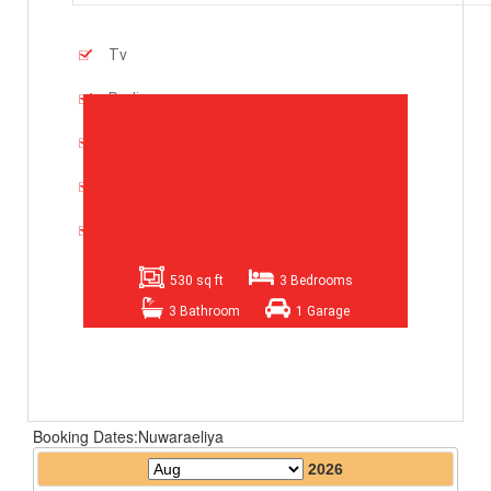
Tv
Radio
Refrigerator
2 Drawing Room Suits
Dininng Table
530 sq ft
3 Bedrooms
3 Bathroom
1 Garage