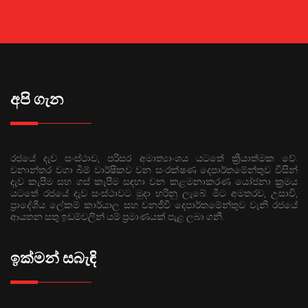
අපි ගැන
රජයේ දැව සංස්ථාව, පරිසර අමාත්‍යාංශය යටතේ ක්‍රියාත්මක වේ.
වනාන්තර වගා බිම් වාර්ෂිකව වන සංරක්ෂණ දෙපාර්තමේන්තුව විසින්
දැව කැපීම සහ ගස් කැපීම සඳහා වන කළමනාකරණ යෝජනා ක්‍රමය
යටතේ රජයේ දැව සංස්ථාවට මුදා හරිනු ලැබේ. මීට අමතරව, උසාවි,
ප්‍රාදේශීය ලේකම් කාර්යාල සහ වනජීවී දෙපාර්තමේන්තුව වැනි රජයේ
ආයතන සතු ඉඩම්වලින් යම් ප්‍රමාණයක් පැළ ලබා ගනී.
ඉක්මන් සබැඳි