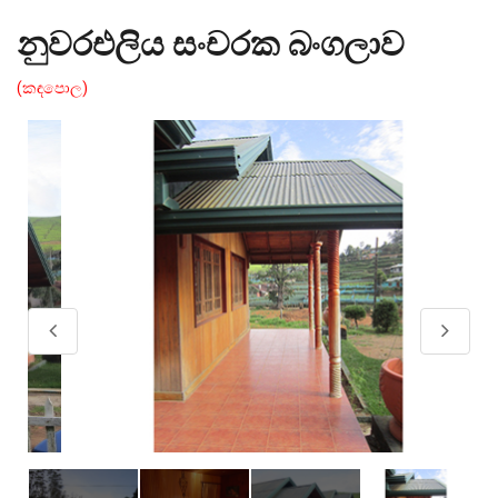
නුවරඑලිය සංචරක බංගලාව
(කඳපොල)