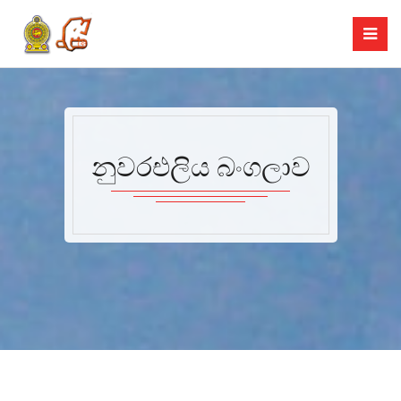
නුවරඑලිය බංගලාව