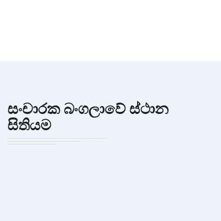
සංචාරක බංගලාවේ ස්ථාන
සිතියම