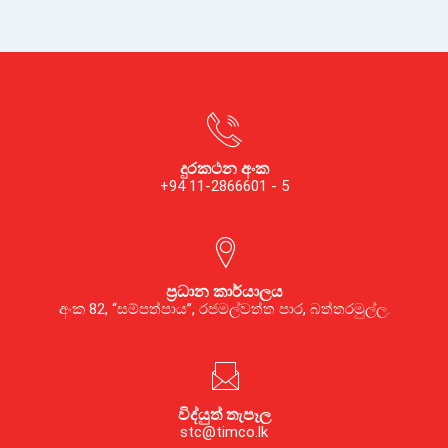
දුරකථන අංක
+94 11-2866601 - 5
ප්‍රධාන කාර්යාලය
අංක 82, “සම්පත්පාය”, රජමල්වත්ත පාර, බත්තරමුල්ල.
විද්යුත් තැපෑල
stc@timco.lk