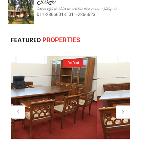
උඩවළව
රාජ්‍ය දැව සංස්ථා සංචාරක බංගලාව උඩවළව
011-2866601-5 011-2866623
FEATURED
PROPERTIES
For Rent