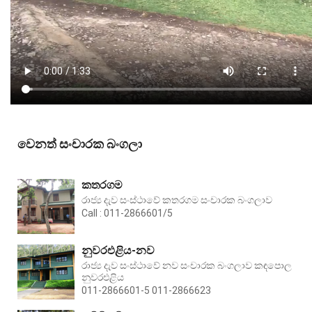
වෙනත් සංචාරක බංගලා
කතරගම
රාජ්‍ය දැව සංස්ථාවේ කතරගම සංචාරක බංගලාව
Call : 011-2866601/5
නුවරඑළිය-නව
රාජ්‍ය දැව සංස්ථාවේ නව සංචාරක බංගලාව කඳපොල
නුවරඑළිය
011-2866601-5 011-2866623