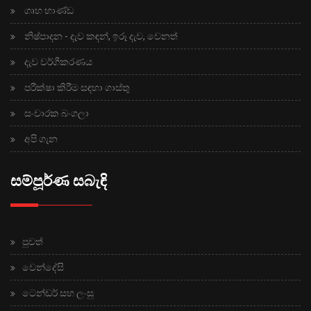
ගෘහ භාණ්ඩ
නිෂ්පාදන - දැව කඳන්, ඉරූ දැව, වෙනත්
දැව වර්ගීකරණය
පරීක්ෂා කිරීම සඳහා ගාස්තු
සංචාරක බංගලා
අපි ගැන
සම්පූර්ණ සබැඳි
පුවත්
වෙන්දේසි
ටෙන්ඩර් සහ ලංසු