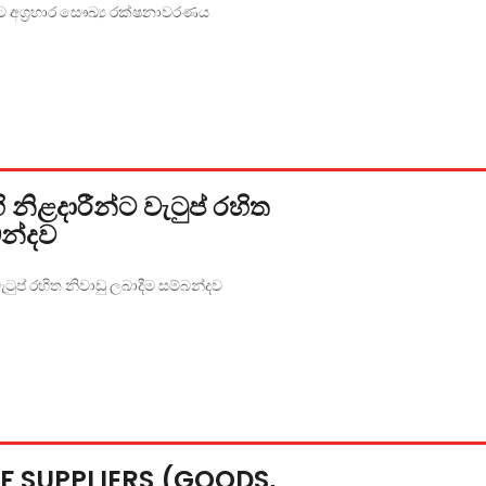
ලයට අග්‍රහාර සෞඛ්‍ය රක්ෂනාවරණය
ි නිළදාරීන්ට වැටුප් රහිත
බන්දව
වැටුප් රහිත නිවාඩු ලබාදීම සම්බන්දව
F SUPPLIERS (GOODS,