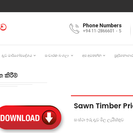
ාව
Phone Numbers
+94 11-2866601 - 5
දැව මාර්ගෝපදේශය
සංචාරක බංගලා
අප අමතන්න
ප්‍රදර්ශනාගා
 කිරීම්
Sawn Timber Pric
සංස්ථා ඉරූ දැව මිල ලැයිස්තුව