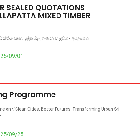
OR SEALED QUOTATIONS
LLAPATTA MIXED TIMBER
 කිරීම සඳහා මුද්‍රිත මිල ගණන් කැඳවීම - අයදුම්පත
025/09/01
ing Programme
e on \"Clean Cities, Better Futures: Transforming Urban Sri
"
025/09/25