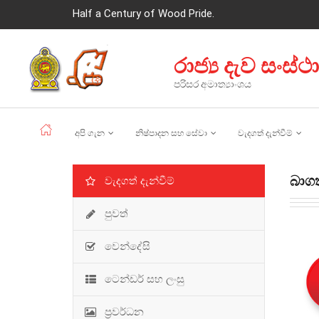
Half a Century of Wood Pride.
රාජ්‍ය දැව සංස්ථ
පරිසර අමාත්‍යාංශය
අපි ගැන
නිෂ්පාදන සහ සේවා
වැදගත් දැන්වීම්
බාගත
වැදගත් දැන්වීම්
පුවත්
වෙන්දේසි
ටෙන්ඩර් සහ ලංසු
ප්‍රවර්ධන