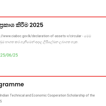
්‍රකාශ කිරීම 2025
s://www.ciaboc.gov.lk/declaration-of-assets-v/circular - මෙම
ුණුම භාගත කර ගැනීමෙන් අදාල ලිපිලේඛන ලබාගත හැක.
025/06/25
rogramme
Indian Technical and Economic Cooperation Scholarship of the
25