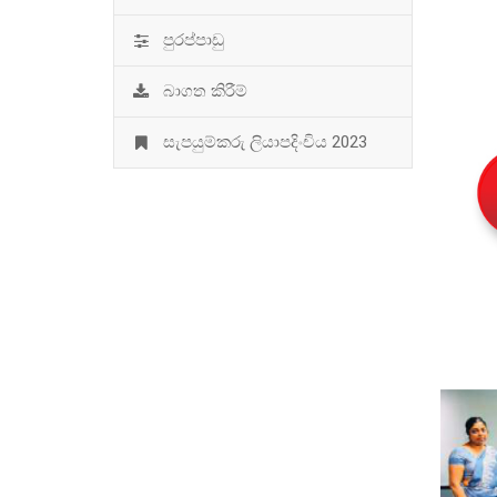
පුරප්පාඩු
බාගත කිරීම්
සැපයුම්කරු ලියාපදිංචිය 2023