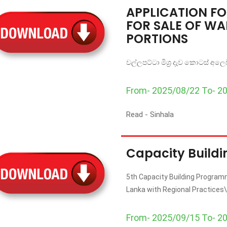
APPLICATION F
FOR SALE OF WA
PORTIONS
වල්ලපට්ටා මිශ්‍ර දැව කොටස් අලෙවි
From- 2025/08/22 To- 2
Read -
Sinhala
Capacity Build
5th Capacity Building Programm
Lanka with Regional Practices\
From- 2025/09/15 To- 2