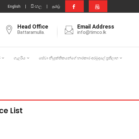
සිංහල
English
தமிழ்
Head Office
Email Address
Battaramulla.
info@timco.lk
ර
ගැලරිය
සේවා නියුක්තිකයන්ගේ භාරකාර අරමුදලේ ප්‍රතිලාභ
e List