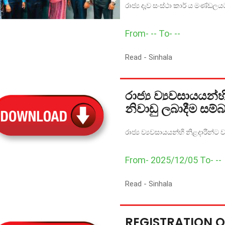
රාජ්‍ය දැව සංස්ථා කාර් ය මණ්ඩ
From- -- To- --
Read -
Sinhala
රාජ්‍ය ව්‍යවසායයන්හ
නිවාඩු ලබාදීම සම්
රාජ්‍ය ව්‍යවසායයන්හි නිළදාරීන්ට 
From- 2025/12/05 To- --
Read -
Sinhala
REGISTRATION O