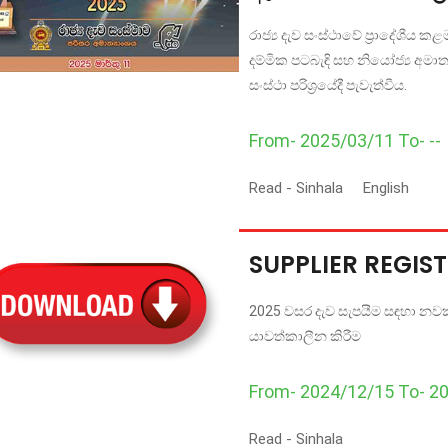
රාජ්‍ය දැව සංස්ථාවේ ප්‍රාදේශීය
දම්මික පටබැඳි සහ නියෝජ්‍ය අමා
සංස්ථා පරිශ්‍රයේදී පැවැත්වීය.
From- 2025/03/11 To- --
Read -
Sinhala
English
SUPPLIER REGIS
2025 වසර දැව සැපයීම සඳහා නවක ක
යාවත්කාලීන කිරීම
From- 2024/12/15 To- 2
Read -
Sinhala