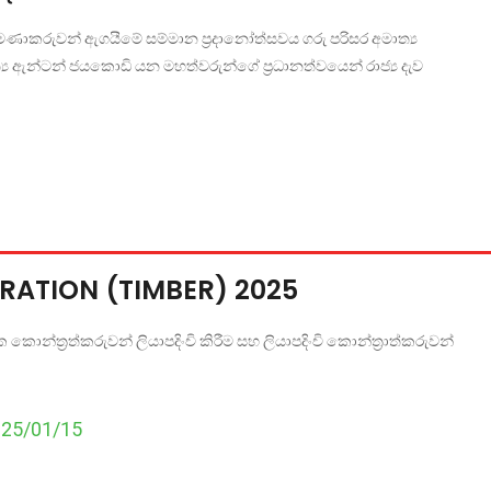
 කළමණාකරුවන් ඇගයීමේ සම්මාන ප්‍රදානෝත්සවය ගරු පරිසර අමාත්‍ය
ත්‍ය ඇන්ටන් ජයකොඩි යන මහත්වරුන්ගේ ප්‍රධානත්වයෙන් රාජ්‍ය දැව
TRATION (TIMBER) 2025
ොන්ත්‍රත්කරුවන් ලියාපදිංචි කිරීම සහ ලියාපදිංචි කොන්ත්‍රාත්කරුවන්
025/01/15