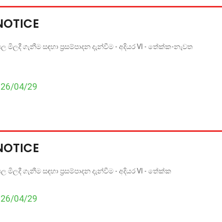
NOTICE
 මිලදී ගැනීම සඳහා ප්‍රසම්පාදන දැන්වීම - අදියර VI - තේක්ක-නැවත
026/04/29
NOTICE
මිලදී ගැනීම සඳහා ප්‍රසම්පාදන දැන්වීම - අදියර VI - තේක්ක
026/04/29