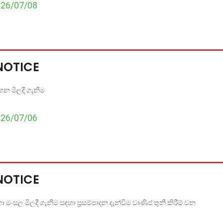
026/07/08
NOTICE
ාහන මිලදී ගැනීම
026/07/06
NOTICE
මංසල මිලදී ගැනීම සඳහා ප්‍රසම්පාදන දැන්වීම වාණිජ තුනී කිරීම් වන