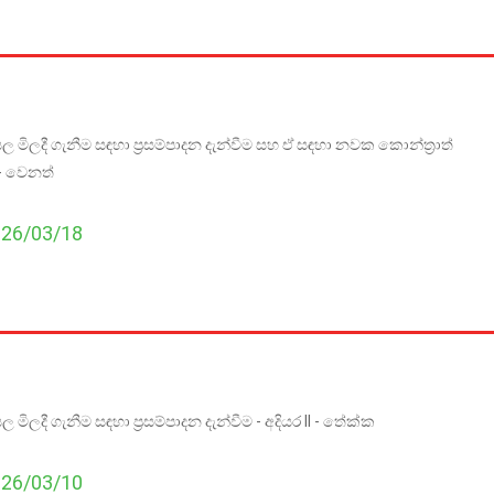
 මිලදී ගැනීම සඳහා ප්‍රසම්පාදන දැන්වීම සහ ඒ සඳහා නවක කොන්ත්‍රාත්
I - වෙනත්
026/03/18
මිලදී ගැනීම සඳහා ප්‍රසම්පාදන දැන්වීම - අදියර II - තේක්ක
026/03/10