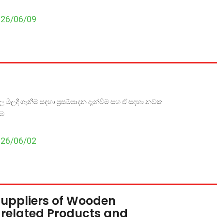
026/06/09
 මිලදී ගැනීම සඳහා ප්‍රසම්පාදන දැන්වීම සහ ඒ සඳහා නවක
ීම
026/06/02
 Suppliers of Wooden
 related Products and