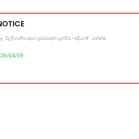
NOTICE
මිලදී ගැනීම සඳහා ප්‍රසම්පාදන දැන්වීම - අදියර V - තේක්ක
026/04/09