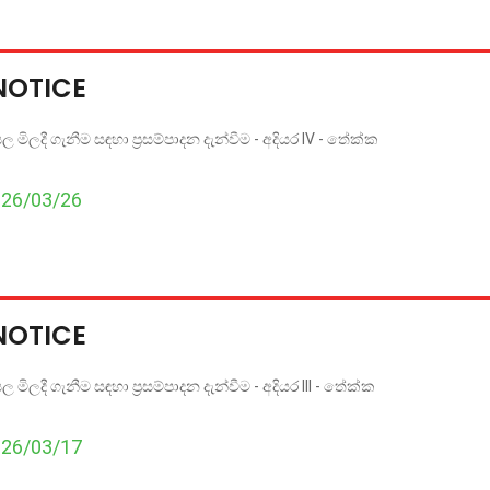
NOTICE
මිලදී ගැනීම සඳහා ප්‍රසම්පාදන දැන්වීම - අදියර IV - තේක්ක
026/03/26
NOTICE
මිලදී ගැනීම සඳහා ප්‍රසම්පාදන දැන්වීම - අදියර III - තේක්ක
026/03/17