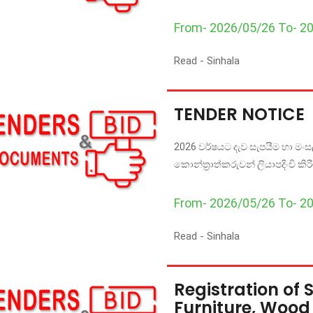
From- 2026/05/26 To- 2
Read -
Sinhala
TENDER NOTICE
2026 වර්ෂයට දැව සැපයීම හා මංසල
කොන්ත්‍රාත්කරුවන් ලියාපදිංචි කිර
From- 2026/05/26 To- 2
Read -
Sinhala
Registration of
Furniture, Wood