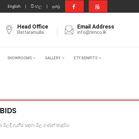
සිංහල
English
தமிழ்
Head Office
Email Address
Battaramulla.
info@timco.lk
SHOWROOMS
GALLERY
ETF BENIFITS
BIDS
ු මිලදී ගැනීම සඳහා මිල ගණන් කැඳවීම