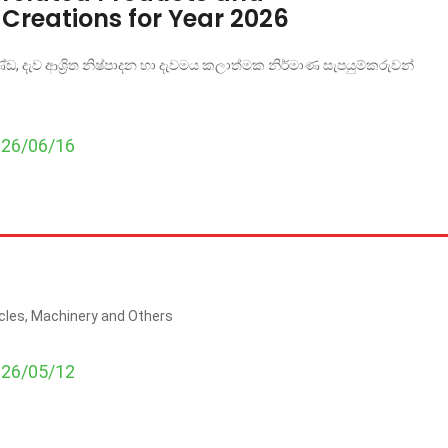
 Creations for Year 2026
, දැව ආශ්‍රිත නිෂ්පාදන හා දැවමය කලාත්මක නිර්මාණ සැපයුම්කරුවන්
026/06/16
icles, Machinery and Others
026/05/12