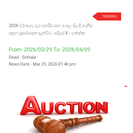
TENDERS
2026 වර් ෂයට දැව සපයීම සහ මංසල මිලදී ගැනීම
සඳහා ප්‍රසම්පාදන දැන්වීම - අදියර V - තේක්ක
From- 2026/03/29 To- 2026/04/09
Read -
Sinhala
News Date - Mar 29, 2026 01:46 pm