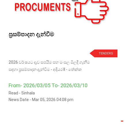
ප්‍රසම්පාදන දැන්වීම
TENDERS
2026 වර් ෂයට දැව සපයීම සහ මංසල මිලදී ගැනීම
සඳහා ප්‍රසම්පාදන දැන්වීම - අදියර II - තේක්ක
From- 2026/03/05 To- 2026/03/10
Read -
Sinhala
News Date - Mar 05, 2026 04:08 pm