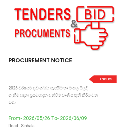
PROCUREMENT NOTICE
TENDERS
2026 වර්ෂයට දැව ගබඩා සැපයීම හා මංසල මිලදී
ගැනීම සඳහා ප්‍රසම්පාදන දැන්වීම වාණිජ තුනී කිරීම් වන
වගා
From- 2026/05/26 To- 2026/06/09
Read -
Sinhala