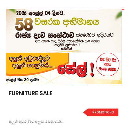
FURNITURE SALE
PROMOTIONS
අලුත් අවුරුද්දට අලුත් පෙනුමක්...