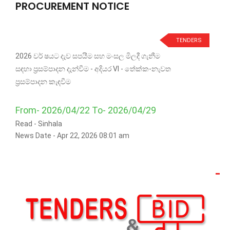
PROCUREMENT NOTICE
TENDERS
2026 වර් ෂයට දැව සපයීම සහ මංසල මිලදී ගැනීම
සඳහා ප්‍රසම්පාදන දැන්වීම - අදියර VI - තේක්ක-නැවත
ප්‍රසම්පාදන කැඳවීම
From- 2026/04/22 To- 2026/04/29
Read -
Sinhala
News Date - Apr 22, 2026 08:01 am