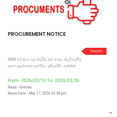
PROCUREMENT NOTICE
TENDERS
2026 වර් ෂයට දැව සපයීම සහ මංසල මිලදී ගැනීම
සඳහා ප්‍රසම්පාදන දැන්වීම - අදියර IV - තේක්ක
From- 2026/03/13 To- 2026/03/26
Read -
Sinhala
News Date - Mar 17, 2026 03:38 pm