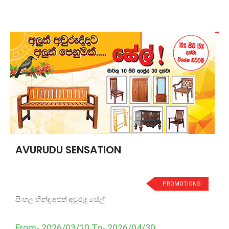
AVURUDU SENSATION
PROMOTIONS
සිංහල හින්දු අළුත් අවුරුදු සේල්
From- 2026/03/10 To- 2026/04/30