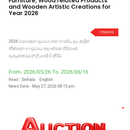
Furniture, Wood related Products
and Wooden Artistic Creations for
Year 2026
TENDERS
2026 වසර සඳහා දැවමය ගෘහ භාණ්ඩ, දැව ආශ්‍රිත
නිෂ්පාදන හා දැවමය කලාත්මක නිර්මාණ
සැපයුම්කරුවන් ලියාපදිංචි කිරීම
From- 2026/05/26 To- 2026/06/16
Read -
Sinhala
English
News Date - May 27, 2026 08:15 pm