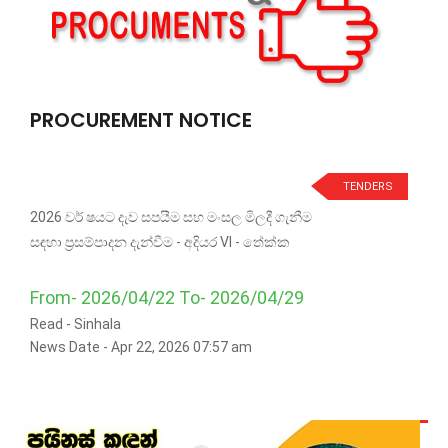
PROCUREMENT NOTICE
TENDERS
2026 වර් ෂයට දැව සපයීම සහ මංසල මිලදී ගැනීම
සඳහා ප්‍රසම්පාදන දැන්වීම - අදියර VI - තේක්ක
From- 2026/04/22 To- 2026/04/29
Read -
Sinhala
News Date - Apr 22, 2026 07:57 am