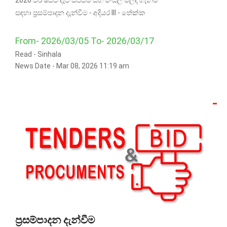
2026 වර් ෂයට දැව සපයීම සහ මංසල මිලදී ගැනීම
සඳහා ප්‍රසම්පාදන දැන්වීම - අදියර III - තේක්ක
From- 2026/03/05 To- 2026/03/17
Read -
Sinhala
News Date - Mar 08, 2026 11:19 am
ප්‍රසම්පාදන දැන්වීම