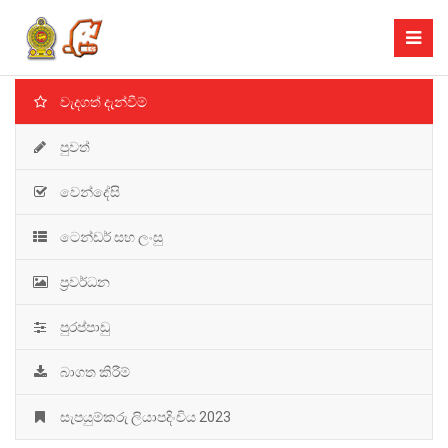
වැදගත් දැන්වීම්
පුවත්
වෙන්දේසි
ටෙන්ඩර් සහ ලංසු
ප්‍රවර්ධන
පුරප්පාඩු
බාගත කිරීම්
සැපයුම්කරු ලියාපදිංචිය 2023