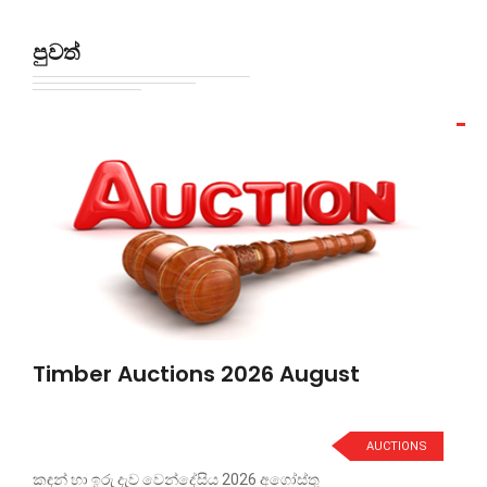
පුවත්
Timber Auctions 2026 August
AUCTIONS
කඳන් හා ඉරු දැව වෙන්දේසිය 2026 අගෝස්තු