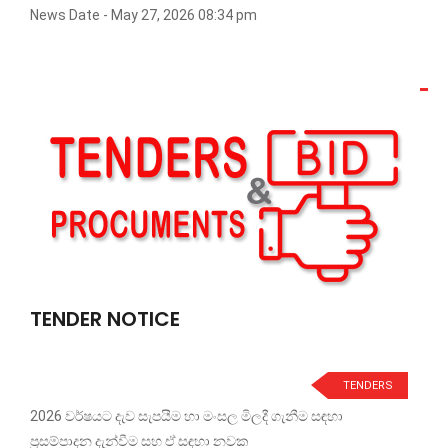
News Date - May 27, 2026 08:34 pm
TENDER NOTICE
TENDERS
2026 වර්ෂයට දැව සැපයීම හා මංසල මිලදී ගැනීම සඳහා
ප්‍රසම්පාදන දැන්වීම සහ ඒ සඳහා නවක