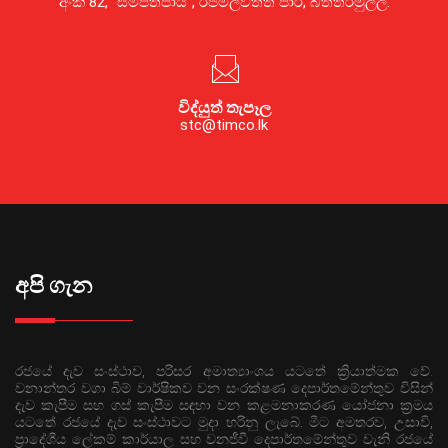
අංක 82, “සම්පත්පාය”, රජමල්වත්ත පාර, බත්තරමුල්ල.
විද්යුත් තැපෑල
stc@timco.lk
අපි ගැන
රජයේ දැව සංස්ථාව, පරිසර අමාත්‍යාංශය යටතේ ක්‍රියාත්මක වේ.
වනාන්තර වගා බිම් වාර්ෂිකව වන සංරක්ෂණ දෙපාර්තමේන්තුව විසින්
දැව කැපීම සහ ගස් කැපීම සඳහා වන කළමනාකරණ යෝජනා ක්‍රමය
යටතේ රජයේ දැව සංස්ථාවට මුදා හරිනු ලැබේ. මීට අමතරව, උසාවි,
ප්‍රාදේශීය ලේකම් කාර්යාල සහ වනජීවී දෙපාර්තමේන්තුව වැනි රජයේ