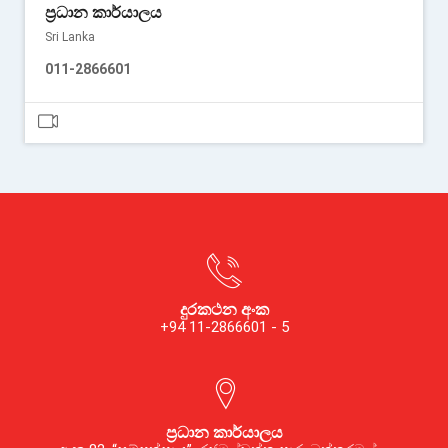
ප්‍රධාන කාර්යාලය
Sri Lanka
011-2866601
දුරකථන අංක
+94 11-2866601 - 5
ප්‍රධාන කාර්යාලය