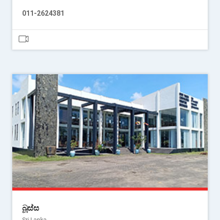
011-2624381
බූස්ස