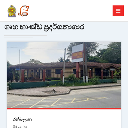
ගෘහ භාණ්ඩ ප්‍රදර්ශනාගාර
රත්මලාන
Sri Lanka