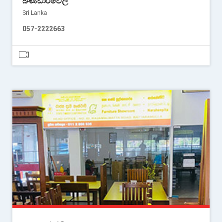
බණ්ඩාරවෙල
Sri Lanka
057-2222663