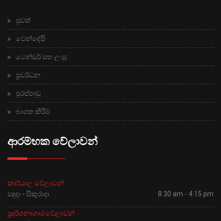
පුවත්
වෙන්දේසි
ටෙන්ඩර් සහ ලංසු
ප්‍රවර්ධන
පුරප්පාඩු
බාගත කිරීම්
ආරම්භක වේලාවන්
කාර්යාල වේලාවන්
සඳුදා - සිකුරාදා
8.30 am - 4.15 pm
ප්‍රදර්ශනාගාර වේලාවන්