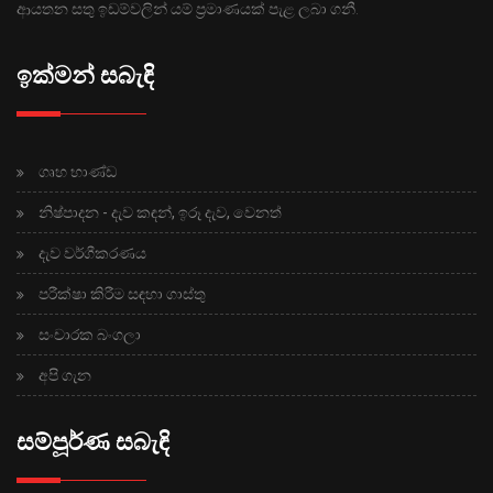
ආයතන සතු ඉඩම්වලින් යම් ප්‍රමාණයක් පැළ ලබා ගනී.
ඉක්මන් සබැඳි
ගෘහ භාණ්ඩ
නිෂ්පාදන - දැව කඳන්, ඉරූ දැව, වෙනත්
දැව වර්ගීකරණය
පරීක්ෂා කිරීම සඳහා ගාස්තු
සංචාරක බංගලා
අපි ගැන
සම්පූර්ණ සබැඳි