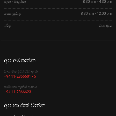
සඳුදා - සිකුරාදා
8.30 am - 4.30 pm
සෙනසුරාදා
8.30 am - 12.00 pm
ඉරිදා
වසා ඇත
අප අමතන්න
සාමාන්‍ය දුරකථන අංක
+94 11-2866601 - 5
සාමාන්‍ය ෆැක්ස් අංකය
+94 11-2866623
අප හා එක් වන්න