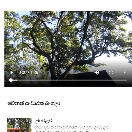
වෙනත් සංචාරක බංගලා
උඩවළව
රාජ්‍ය දැව සංස්ථා සංචාරක බංගලාව උඩවළව