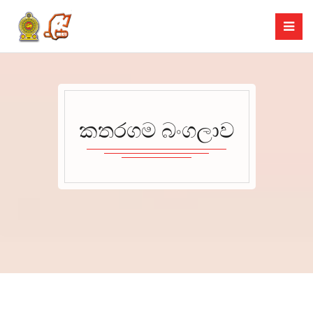
කතරගම බංගලාව