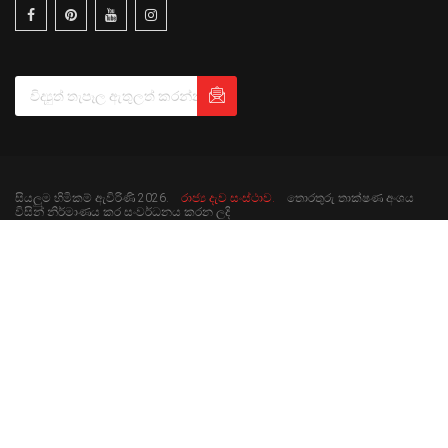
සියලුම හිමිකම් ඇවිරිණි 2026.
රාජ්‍ය දැව සංස්ථාව.
තොරතුරු තාක්ෂණ අංශය
විසින් නිර්මාණය කර සංවර්ධනය කරන ලදි