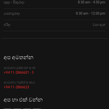
සඳුදා - සිකුරාදා
8.30 am - 4.30 pm
සෙනසුරාදා
8.30 am - 12.00 pm
ඉරිදා
වසා ඇත
අප අමතන්න
සාමාන්‍ය දුරකථන අංක
+94 11-2866601 - 5
සාමාන්‍ය ෆැක්ස් අංකය
+94 11-2866623
අප හා එක් වන්න