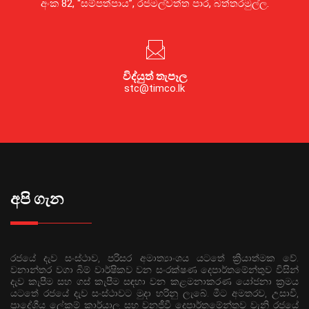
අංක 82, “සම්පත්පාය”, රජමල්වත්ත පාර, බත්තරමුල්ල.
විද්යුත් තැපෑල
stc@timco.lk
අපි ගැන
රජයේ දැව සංස්ථාව, පරිසර අමාත්‍යාංශය යටතේ ක්‍රියාත්මක වේ.
වනාන්තර වගා බිම් වාර්ෂිකව වන සංරක්ෂණ දෙපාර්තමේන්තුව විසින්
දැව කැපීම සහ ගස් කැපීම සඳහා වන කළමනාකරණ යෝජනා ක්‍රමය
යටතේ රජයේ දැව සංස්ථාවට මුදා හරිනු ලැබේ. මීට අමතරව, උසාවි,
ප්‍රාදේශීය ලේකම් කාර්යාල සහ වනජීවී දෙපාර්තමේන්තුව වැනි රජයේ