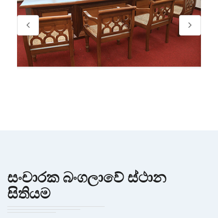
සංචාරක බංගලාවේ ස්ථාන
සිතියම