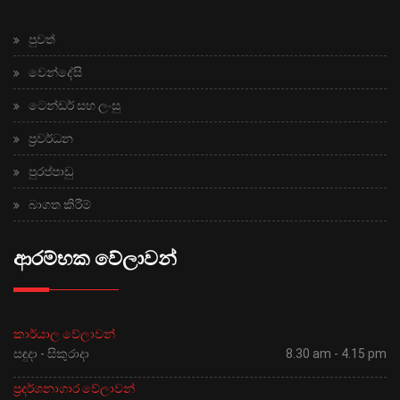
පුවත්
වෙන්දේසි
ටෙන්ඩර් සහ ලංසු
ප්‍රවර්ධන
පුරප්පාඩු
බාගත කිරීම්
ආරම්භක වේලාවන්
කාර්යාල වේලාවන්
සඳුදා - සිකුරාදා
8.30 am - 4.15 pm
ප්‍රදර්ශනාගාර වේලාවන්