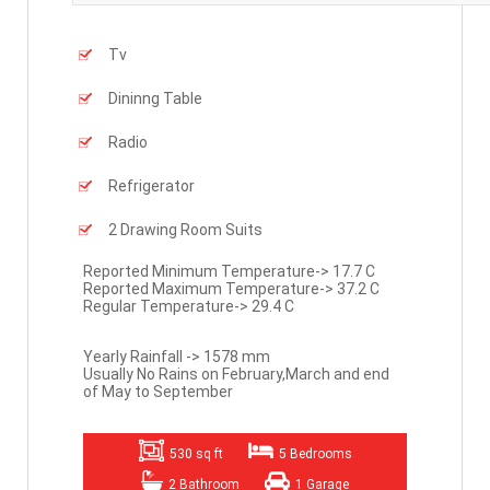
Tv
Dininng Table
Radio
Refrigerator
2 Drawing Room Suits
Reported Minimum Temperature-> 17.7 C
Reported Maximum Temperature-> 37.2 C
Regular Temperature-> 29.4 C
Yearly Rainfall -> 1578 mm
Usually No Rains on February,March and end
of May to September
530 sq ft
5 Bedrooms
2 Bathroom
1 Garage