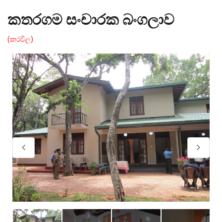
කතරගම සංචාරක බංගලාව
(කරවිල)