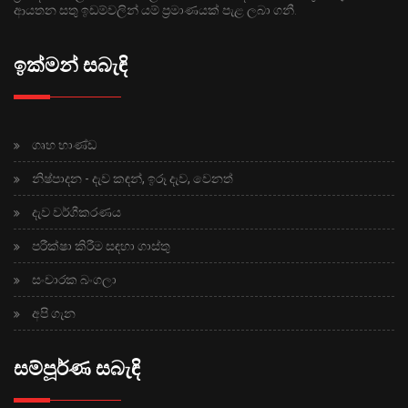
ආයතන සතු ඉඩම්වලින් යම් ප්‍රමාණයක් පැළ ලබා ගනී.
ඉක්මන් සබැඳි
ගෘහ භාණ්ඩ
නිෂ්පාදන - දැව කඳන්, ඉරූ දැව, වෙනත්
දැව වර්ගීකරණය
පරීක්ෂා කිරීම සඳහා ගාස්තු
සංචාරක බංගලා
අපි ගැන
සම්පූර්ණ සබැඳි