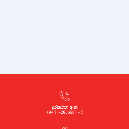
දුරකථන අංක
+94 11-2866601 - 5