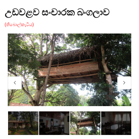
උඩවළව සංචාරක බංගලාව
(තිබොල්කැටිය)