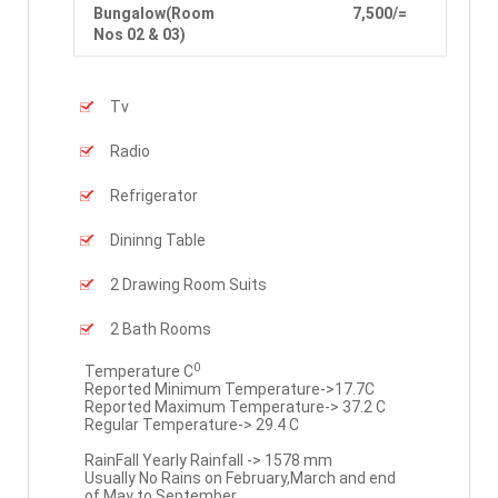
Bungalow(Room
7,500/=
Nos 02 & 03)
Tv
Radio
Refrigerator
Dininng Table
2 Drawing Room Suits
2 Bath Rooms
0
Temperature C
Reported Minimum Temperature->17.7C
Reported Maximum Temperature-> 37.2 C
Regular Temperature-> 29.4 C
RainFall Yearly Rainfall -> 1578 mm
Usually No Rains on February,March and end
of May to September