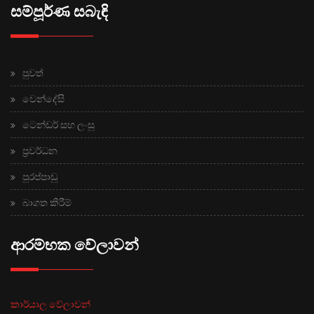
සම්පූර්ණ සබැඳි
පුවත්
වෙන්දේසි
ටෙන්ඩර් සහ ලංසු
ප්‍රවර්ධන
පුරප්පාඩු
බාගත කිරීම්
ආරම්භක වේලාවන්
කාර්යාල වේලාවන්