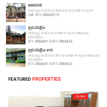
කතරගම
රාජ්‍ය දැව සංස්ථාවේ කතරගම සංචාරක බංගලාව
Call : 011-2866601/5
නුවරඑළිය
රාජ්‍ය දැව සංස්ථා සංචාරක බංගලාව කඳපොල
නුවරඑළිය
011-2866601-5 011-2866623
නුවරඑළිය-නව
රාජ්‍ය දැව සංස්ථාවේ නව සංචාරක බංගලාව කඳපොල
නුවරඑළිය
011-2866601-5 011-2866623
FEATURED
PROPERTIES
For Rent