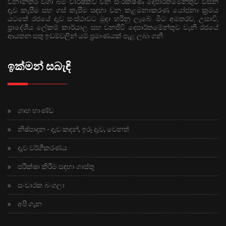
වනාන්තර වගා බිම් වාර්ෂිකව වන සංරක්ෂණ දෙපාර්තමේන්තුව විසින්
දැව කැපීම සහ ගස් කැපීම සඳහා වන කළමනාකරණ යෝජනා ක්‍රමය
යටතේ රජයේ දැව සංස්ථාවට මුදා හරිනු ලැබේ. මීට අමතරව, උසාවි,
ප්‍රාදේශීය ලේකම් කාර්යාල සහ වනජීවී දෙපාර්තමේන්තුව වැනි රජයේ
ආයතන සතු ඉඩම්වලින් යම් ප්‍රමාණයක් පැළ ලබා ගනී.
ඉක්මන් සබැඳි
ගෘහ භාණ්ඩ
නිෂ්පාදන - දැව කඳන්, ඉරූ දැව, වෙනත්
දැව වර්ගීකරණය
පරීක්ෂා කිරීම සඳහා ගාස්තු
සංචාරක බංගලා
අපි ගැන