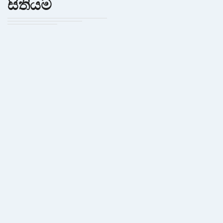
සිතියම