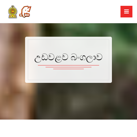
උඩවළව බංගලාව