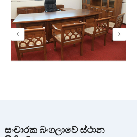
සංචාරක බංගලාවේ ස්ථාන