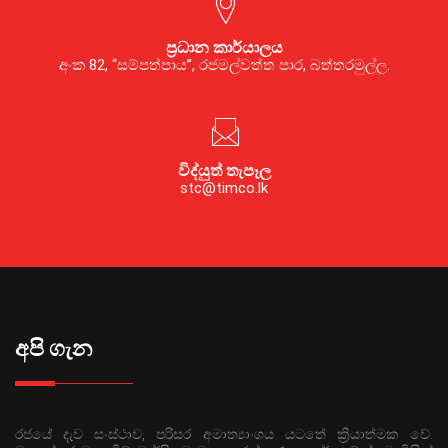
ප්‍රධාන කාර්යාලය
අංක 82, “සම්පත්පාය”, රජමල්වත්ත පාර, බත්තරමුල්ල.
විද්යුත් තැපෑල
stc@timco.lk
අපි ගැන
රජයේ දැව සංස්ථාව, පරිසර අමාත්‍යාංශය යටතේ ක්‍රියාත්මක වේ.