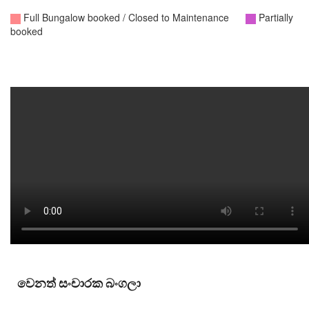
වෙනත් සංචාරක බංගලා