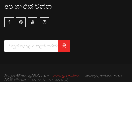
අප හා එක් වන්න
සියලුම හිමිකම් ඇවිරිණි 2026.
රාජ්‍ය දැව සංස්ථාව.
තොරතුරු තාක්ෂණ අංශය
විසින් නිර්මාණය කර සංවර්ධනය කරන ලදි