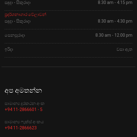
සඳුදා - සිකුරාදා
8.30 am - 4.15 pm
ප්‍රදර්ශනාගාර වේලාවන්
සඳුදා - සිකුරාදා
8.30 am - 4.30 pm
සෙනසුරාදා
8.30 am - 12.00 pm
ඉරිදා
වසා ඇත
අප අමතන්න
සාමාන්‍ය දුරකථන අංක
+94 11-2866601 - 5
සාමාන්‍ය ෆැක්ස් අංකය
+94 11-2866623