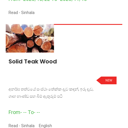
Read -
Sinhala
Solid Teak Wood
NEW
අනර්ඝ තත්වයේ සංස්ථා තේක්ක දැව කඳන්, ඉරූ දැව,
ගෘහ භාණ්ඩ සහ බිම් ඇතුරුම් පටි
From- -- To- --
Read -
Sinhala
English