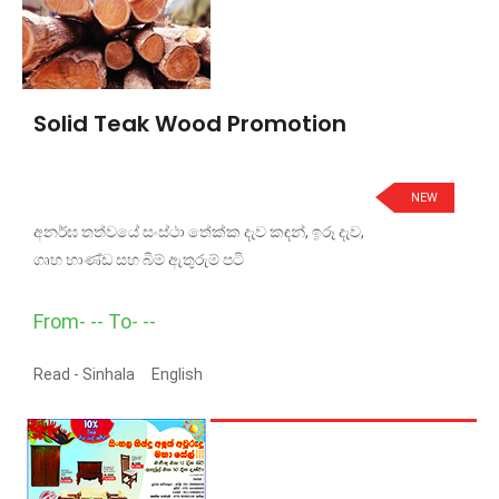
Solid Teak Wood Promotion
NEW
අනර්ඝ තත්වයේ සංස්ථා තේක්ක දැව කඳන්, ඉරූ දැව,
ගෘහ භාණ්ඩ සහ බිම් ඇතුරුම් පටි
From- -- To- --
Read -
Sinhala
English