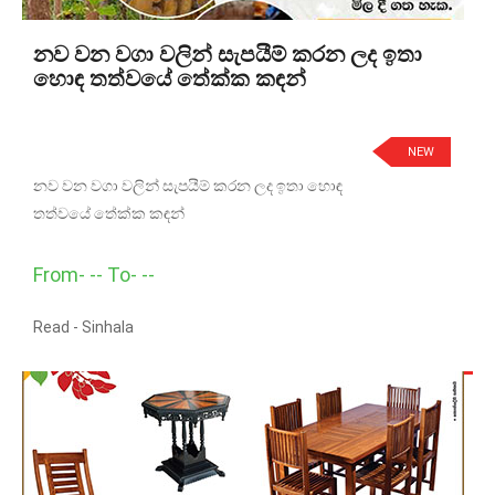
නව වන වගා වලින් සැපයීම් කරන ලද ඉතා
හොඳ තත්වයේ තේක්ක කඳන්
NEW
නව වන වගා වලින් සැපයීම් කරන ලද ඉතා හොඳ
තත්වයේ තේක්ක කඳන්
From- -- To- --
Read -
Sinhala