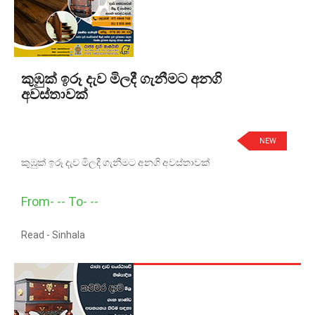
කුඹුක් ඉරූ දැව මිලදී ගැනීමට අනගි
අවස්තාවක්
NEW
කුඹුක් ඉරූ දැව මිලදී ගැනීමට අනගි අවස්තාවක්
From- -- To- --
Read -
Sinhala