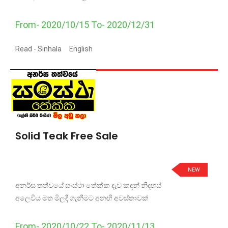
From- 2020/10/15 To- 2020/12/31
Read -
Sinhala
English
Solid Teak Free Sale
NEW
අනර්ඝ තත්වයේ සංස්ථා තේක්ක දැව කඳන් නිදහස්
අලෙවිය මත මිලදී ගැනීමට අනඟි අවස්තාවක්
From- 2020/10/22 To- 2020/11/13