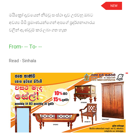
NEW
මයික්‍රෝ දැවයෙන් නිමවූ සංස්ථා දැව උළුවහු ඔබට
අවශ්‍ය මිමි ප්‍රමාණයන්ගෙන් අපගේ ප්‍රදර්ශනාගාරය
වලින් ඇණවුම් කර ලබා ගත හැක
From- -- To- --
Read -
Sinhala