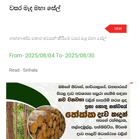
වසර මැද මහා සේල්
NEW
ගෘහභාණ්ඩ තොග අවසන් කිරීමේ වසර මැද මහා සේල්
From- 2025/08/04 To- 2025/08/30
Read -
Sinhala