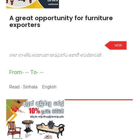
A great opportunity for furniture
exporters
NEW
ගෘහ භාණ්ඩ අපනයන කරුවන්ට අනඟි අවස්තාවක්.
From- -- To- --
Read -
Sinhala
English