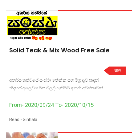
Solid Teak & Mix Wood Free Sale
NEW
අනර්ඝ තත්වයේ සංස්ථා තේක්ක සහ මිශ්‍ර දැව කඳන්
නිදහස් අලෙවිය මත මිලදී ගැනීමට අනඟි අවස්තාවක්
From- 2020/09/24 To- 2020/10/15
Read -
Sinhala