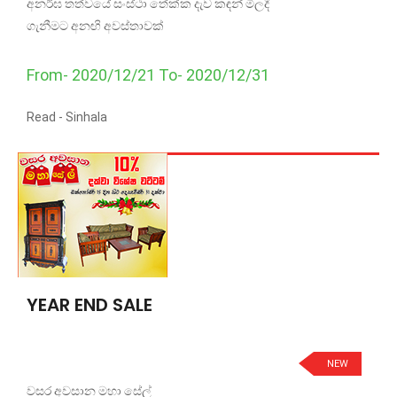
අනර්ඝ තත්වයේ සංස්ථා තේක්ක දැව කඳන් මිලදී
ගැනීමට අනඟි අවස්තාවක්
From- 2020/12/21 To- 2020/12/31
Read -
Sinhala
YEAR END SALE
NEW
වසර අවසාන මහා සේල්