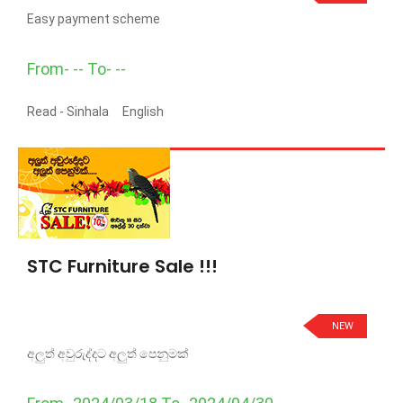
Easy payment scheme
From- -- To- --
Read -
Sinhala
English
STC Furniture Sale !!!
NEW
අලුත් අවුරුද්දට අලුත් පෙනුමක්