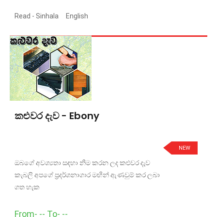
Read -
Sinhala
English
කළුවර දැව - Ebony
NEW
ඔබගේ අවශ්‍යතා සඳහා නිම කරන ලද කළුවර දැව
කැබලි අපගේ ප්‍රදර්ශනාගාර මඟින් ඇණවුම් කර ලබා
ගත හැක
From- -- To- --