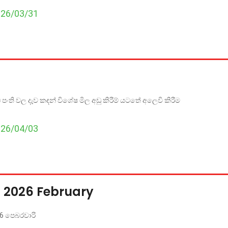
026/03/31
පංති වල දැව කඳන් විශේෂ මිල අඩු කිරීම් යටතේ අලෙවි කිරීම
026/04/03
 2026 February
26 පෙබරවාරි