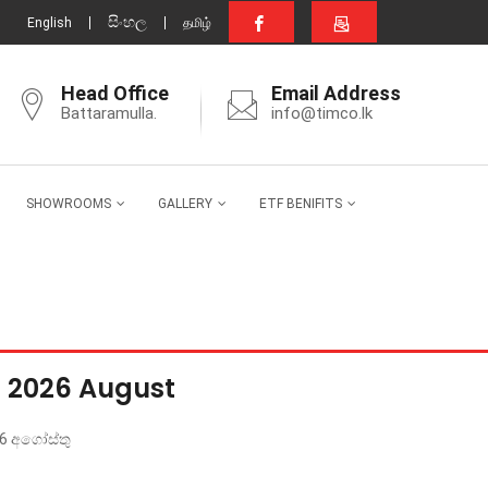
සිංහල
English
தமிழ்
Head Office
Email Address
Battaramulla.
info@timco.lk
SHOWROOMS
GALLERY
ETF BENIFITS
s 2026 August
26 අගෝස්තු