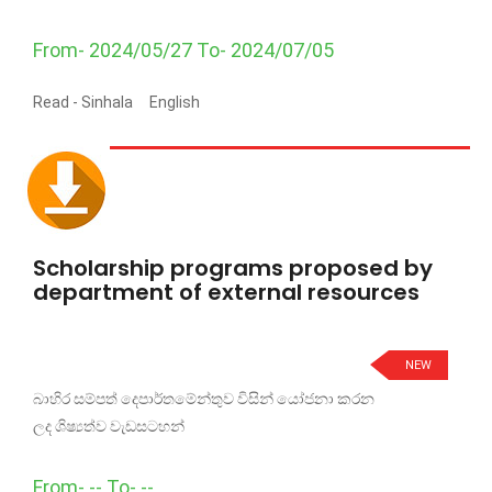
From- 2024/05/27 To- 2024/07/05
Read -
Sinhala
English
Scholarship programs proposed by
department of external resources
NEW
බාහිර සම්පත් දෙපාර්තමේන්තුව විසින් යෝජනා කරන
ලද ශිෂ්‍යත්ව වැඩසටහන්
From- -- To- --