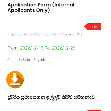
Application Form (Internal
Applicants Only)
NEW
අයදුම්පත්‍රය ( අභ්‍යන්තර අයදුම්කරුවන් සඳහා පමණි )
From- 2022/12/13 To- 2022/12/29
Read -
Sinhala
English
දුම්රිය ප්‍රමාද සහන ඉල්ලුම් කිරීම සම්භන්දව