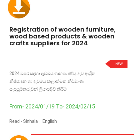
Registration of wooden furniture,
wood based products & wooden
crafts suppliers for 2024
NEW
2024 වසර සඳහා දැවමය ගෘහභාණ්ඩ, දැව ආශ්‍රිත
නිෂ්පාදන හා දැවමය කලාත්මක නිර්මාණ
සැපයුම්කරුවන් ලියාපදිංචි කිරීම
From- 2024/01/19 To- 2024/02/15
Read -
Sinhala
English