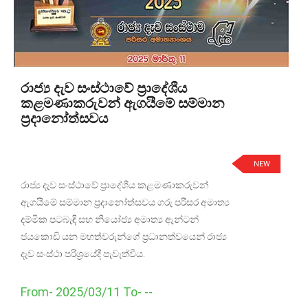
රාජ්‍ය දැව සංස්ථාවේ ප්‍රාදේශීය
කළමණාකරුවන් ඇගයීමේ සම්මාන
ප්‍රදානෝත්සවය
NEW
රාජ්‍ය දැව සංස්ථාවේ ප්‍රාදේශීය කළමණාකරුවන්
ඇගයීමේ සම්මාන ප්‍රදානෝත්සවය ගරු පරිසර අමාත්‍ය
දම්මික පටබැඳි සහ නියෝජ්‍ය අමාත්‍ය ඇන්ටන්
ජයකොඩි යන මහත්වරුන්ගේ ප්‍රධානත්වයෙන් රාජ්‍ය
දැව සංස්ථා පරිශ්‍රයේදී පැවැත්වීය.
From- 2025/03/11 To- --