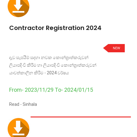
Contractor Registration 2024
NEW
දැව සැපයීම් සදහා නවක කොන්ත්‍රාත්කරුවන්
ලියාපදිංචි කිරීම හා ලියාපදිංචි කොන්ත්‍රාත්කරුවන්
යාවත්කාලීන කිරීම - 2024 වර්ෂය
From- 2023/11/29 To- 2024/01/15
Read -
Sinhala