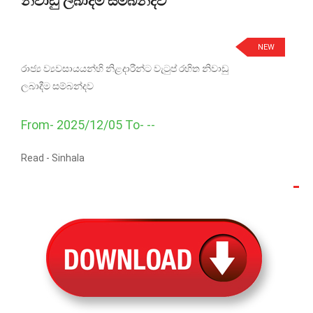
නිවාඩු ලබාදීම සම්බන්දව
NEW
රාජ්‍ය ව්‍යවසායයන්හි නිළදාරීන්ට වැටුප් රහිත නිවාඩු
ලබාදීම සම්බන්දව
From- 2025/12/05 To- --
Read -
Sinhala