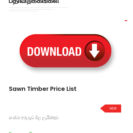
பதிவிறக்கங்கள்
Sawn Timber Price List
NEW
සංස්ථා ඉරූ දැව මිල ලැයිස්තුව