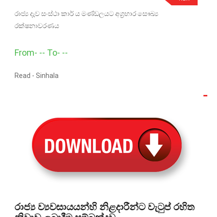
රාජ්‍ය දැව සංස්ථා කාර් ය මණ්ඩලයට අග්‍රහාර සෞඛ්‍ය
රක්ෂනාවරණය
From- -- To- --
Read -
Sinhala
රාජ්‍ය ව්‍යවසායයන්හි නිළදාරීන්ට වැටුප් රහිත