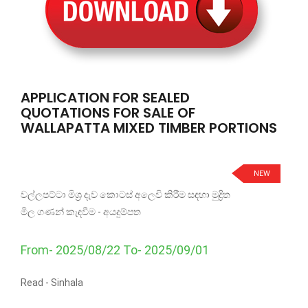
APPLICATION FOR SEALED
QUOTATIONS FOR SALE OF
WALLAPATTA MIXED TIMBER PORTIONS
NEW
වල්ලපට්ටා මිශ්‍ර දැව කොටස් අලෙවි කිරීම සඳහා මුද්‍රිත
මිල ගණන් කැඳවීම - අයදුම්පත
From- 2025/08/22 To- 2025/09/01
Read -
Sinhala