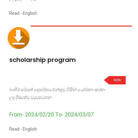
Read -
English
scholarship program
NEW
බාහිර සම්පත් දෙපාර්තමේන්තුව විසින් යෝජනා කරන
ලද ශිෂ්‍යත්ව වැඩසටහන
From- 2024/02/20 To- 2024/03/07
Read -
English