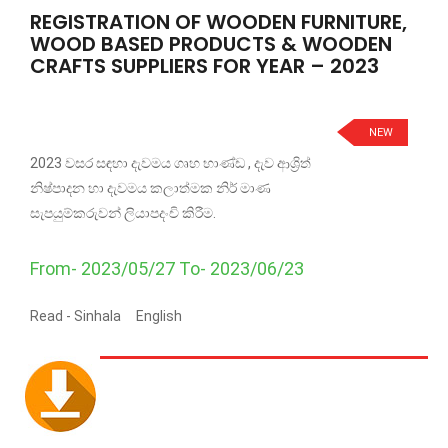
REGISTRATION OF WOODEN FURNITURE,
WOOD BASED PRODUCTS & WOODEN
CRAFTS SUPPLIERS FOR YEAR – 2023
NEW
2023 වසර සඳහා දැවමය ගෘහ භාණ්ඩ , දැව ආශ්‍රිත්
නිෂ්පාදන හා දැවමය කලාත්මක නිර් මාණ
සැපයුම්කරුවන් ලියාපදංචි කිරීම.
From- 2023/05/27 To- 2023/06/23
Read -
Sinhala
English