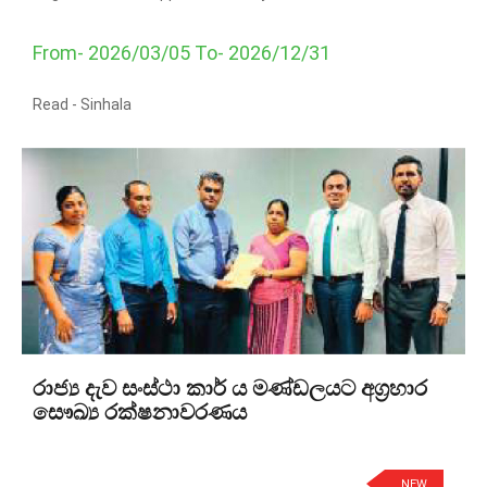
From- 2026/03/05 To- 2026/12/31
Read -
Sinhala
රාජ්‍ය දැව සංස්ථා කාර් ය මණ්ඩලයට අග්‍රහාර
සෞඛ්‍ය රක්ෂනාවරණය
NEW