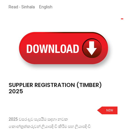
Read -
Sinhala
English
SUPPLIER REGISTRATION (TIMBER)
2025
NEW
2025 වසර දැව සැපයීම සඳහා නවක
කොන්ත්‍රත්කරුවන් ලියාපදිංචි කිරීම සහ ලියාපදිංචි