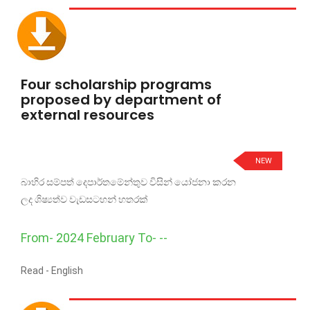
Four scholarship programs
proposed by department of
external resources
NEW
බාහිර සම්පත් දෙපාර්තමේන්තුව විසින් යෝජනා කරන
ලද ශිෂ්‍යත්ව වැඩසටහන් හතරක්
From- 2024 February To- --
Read -
English