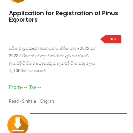
Application for Registration of Pinus
Exporters
NEW
පයිනස් දැව කඳන් අපනයනය කිරීම සඳහා 2022 සහ
2023 වර්ෂයන් වෙනුවෙන් රාජ්‍ය දැව සංස්ථාවේ
ලියාපදිංචි වීමේ අයදුම්පත්‍රය. ලියාපදිංචි ගාස්තු ලෙස
රු.1000ක් අය කෙරේ.
From- -- To- --
Read -
Sinhala
English