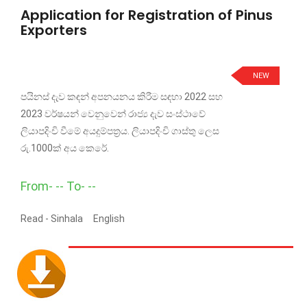
Application for Registration of Pinus
Exporters
NEW
පයිනස් දැව කඳන් අපනයනය කිරීම සඳහා 2022 සහ
2023 වර්ෂයන් වෙනුවෙන් රාජ්‍ය දැව සංස්ථාවේ
ලියාපදිංචි වීමේ අයදුම්පත්‍රය. ලියාපදිංචි ගාස්තු ලෙස
රු.1000ක් අය කෙරේ.
From- -- To- --
Read -
Sinhala
English