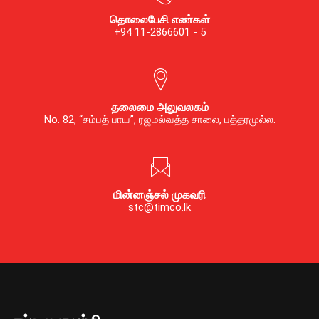
தொலைபேசி எண்கள்
+94 11-2866601 - 5
தலைமை அலுவலகம்
No. 82, “சம்பத் பாய”, ரஜமல்வத்த சாலை, பத்தரமுல்ல.
மின்னஞ்சல் முகவரி
stc@timco.lk