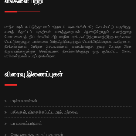
எங்களை பற்றி
மாநில மரக் கூட்டுத்தாபனம் சுற்றாடல் அமைச்சின் கீழ் செயல்பட்டு வருகிறது.
வனத் தோட்டப் பகுதிகள் வனத்துறையால் ஆண்டுதோறும் வனத்துறை
மேலாண்மைத் திட்டங்களின் கீழ் மாநில மரக் கூட்டுத்தாபனத்திற்கு மரங்களை
வெட்டுவதற்கும், மரங்களை பிரித்தெடுப்பதற்கும் வெளியிடுகின்றன. கூடுதலாக,
நீதிமன்றங்கள், பிரதேச செயலகங்கள், வனவிலங்குத் துறை போன்ற அரசு
நிறுவனங்களுக்குச் சொந்தமான நிலங்களிலிருந்து ஒரு குறிப்பிட்ட அளவு
மரக்கன்றுகள் பெறப்படுகின்றன.
விரைவு இணைப்புகள்
மரச்சாமான்கள்
பதிவுகள், விதைக்கப்பட்ட மரம், மற்றவை
மர வகைப்பாடுகள்
சோதனைக்கான கட்டணங்கள்