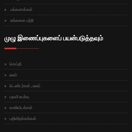
பங்களாக்கள்
எங்களை பற்றி
முழு இணைப்புகளைப் பயன்படுத்தவும்
செய்தி
ஏலம்
டெண்டர்கள் , ஏலம்
பதவி உயர்வு
காலியிடங்கள்
பதிவிறக்கங்கள்