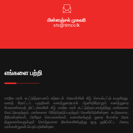
மின்னஞ்சல் முகவரி
stc@timco.lk
எங்களை பற்றி
மாநில மரக் கூட்டுத்தாபனம் சுற்றாடல் அமைச்சின் கீழ் செயல்பட்டு வருகிறது.
வனத் தோட்டப் பகுதிகள் வனத்துறையால் ஆண்டுதோறும் வனத்துறை
மேலாண்மைத் திட்டங்களின் கீழ் மாநில மரக் கூட்டுத்தாபனத்திற்கு மரங்களை
வெட்டுவதற்கும், மரங்களை பிரித்தெடுப்பதற்கும் வெளியிடுகின்றன. கூடுதலாக,
நீதிமன்றங்கள், பிரதேச செயலகங்கள், வனவிலங்குத் துறை போன்ற அரசு
நிறுவனங்களுக்குச் சொந்தமான நிலங்களிலிருந்து ஒரு குறிப்பிட்ட அளவு
மரக்கன்றுகள் பெறப்படுகின்றன.