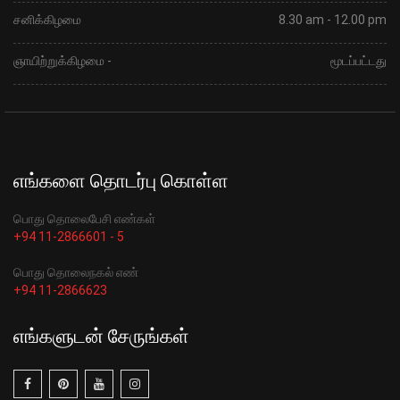
சனிக்கிழமை
8.30 am - 12.00 pm
ஞாயிற்றுக்கிழமை -
மூடப்பட்டது
எங்களை தொடர்பு கொள்ள
பொது தொலைபேசி எண்கள்
+94 11-2866601 - 5
பொது தொலைநகல் எண்
+94 11-2866623
எங்களுடன் சேருங்கள்