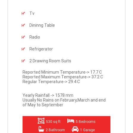
Tv
Dininng Table
Radio
Refrigerator
2 Drawing Room Suits
Reported Minimum Temperature-> 17.7 C
Reported Maximum Temperature-> 37.2 C
Regular Temperature-> 29.4 C
Yearly Rainfall -> 1578 mm
Usually No Rains on February,March and end
of May to September
530 sq ft
5 Bedrooms
2 Bathroom
1 Garage