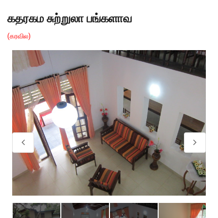
கதரகம சுற்றுலா பங்களாவ
(கரவில)