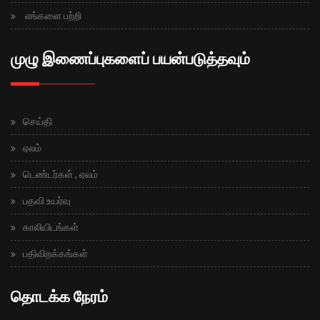
எங்களை பற்றி
முழு இணைப்புகளைப் பயன்படுத்தவும்
செய்தி
ஏலம்
டெண்டர்கள் , ஏலம்
பதவி உயர்வு
காலியிடங்கள்
பதிவிறக்கங்கள்
தொடக்க நேரம்