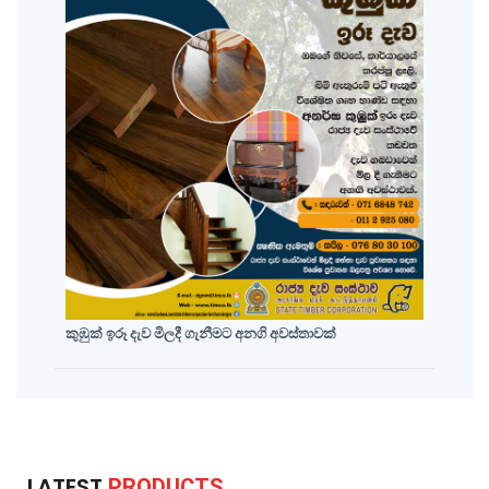
කුඹුක් ඉරූ දැව මිලදී ගැනීමට අනගි අවස්තාවක්
LATEST
PRODUCTS