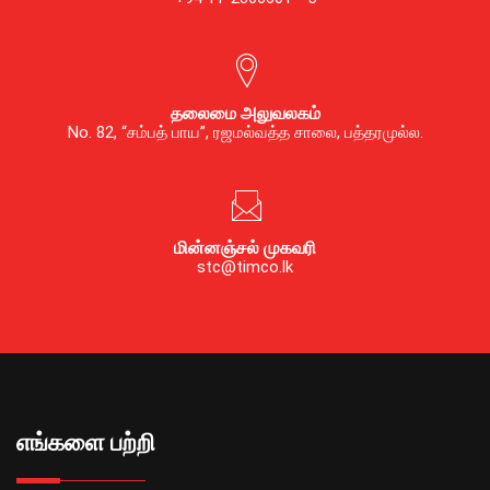
தலைமை அலுவலகம்
No. 82, “சம்பத் பாய”, ரஜமல்வத்த சாலை, பத்தரமுல்ல.
மின்னஞ்சல் முகவரி
stc@timco.lk
எங்களை பற்றி