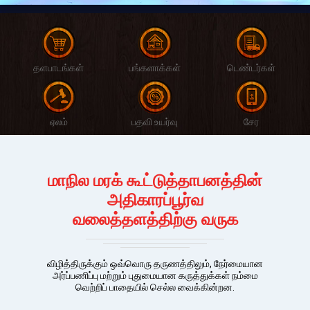
தளபாடங்கள்
பங்களாக்கள்
டெண்டர்கள்
ஏலம்
பதவி உயர்வு
சேர
மாநில மரக் கூட்டுத்தாபனத்தின்
அதிகாரப்பூர்வ
வலைத்தளத்திற்கு வருக
விழித்திருக்கும் ஒவ்வொரு தருணத்திலும், நேர்மையான
அர்ப்பணிப்பு மற்றும் புதுமையான கருத்துக்கள் நம்மை
வெற்றிப் பாதையில் செல்ல வைக்கின்றன.