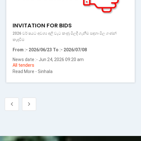
PROCUREMENT NOTICE
ල ගණන්
රාජ්‍ය දැව සංස්ථාව සඳහා අවශ්‍ය වාහන මිලදී ගැනීම
From :- 2026/06/17 To :- 2026/07/06
News date :- Jun 18, 2026 09:56 am
All tenders
Read More -
Sinhala