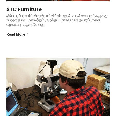
STC Furniture
ஸ்டேட் டிம்பர் கார்ப்பரேஷன் ஃபர்னிச்சர் அதன் வாடிக்கையாளர்களுக்கு
உயர்தர, நிலையான மற்றும் சூழல் நட்பு மரச்சாமான் தயாரிப்புகளை
வழங்க உறுதிபூண்டுள்ளது.
Read More