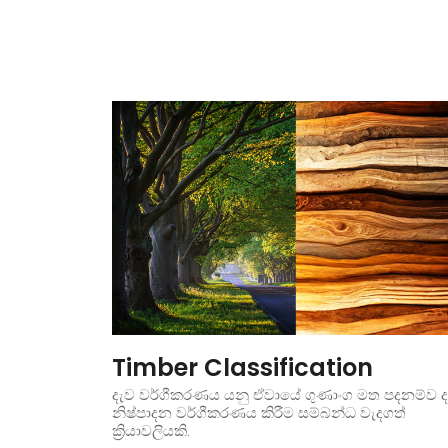
Timber Classification
දැව වර්ගීකරණය යනු ඒවායේ ගුණාංග මත පදනම්ව ද
නිෂ්පාදන වර්ගීකරණය කිරීම සම්බන්ධ වැදගත්
ක්‍රියාවලියකි.