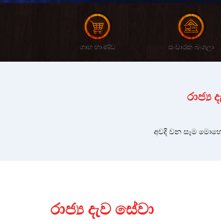
ගෘහ භාණ්ඩ
සංචාරක බංගලා
රාජ්‍ය
අවදි වන සෑම මොහො
රාජ්‍ය දැව සේවා