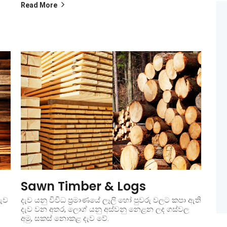
Read More
Sawn Timber & Logs
ැව
දැව යනු විවිධ ප්‍රමාණයේ ලෑලි හෝ පුවරු වලට කපා ඇති
දැව වන අතර, ලොග් යනු අස්වනු නෙළන ලද ගස්වල
අමු, සකස් නොකළ දැව වේ.