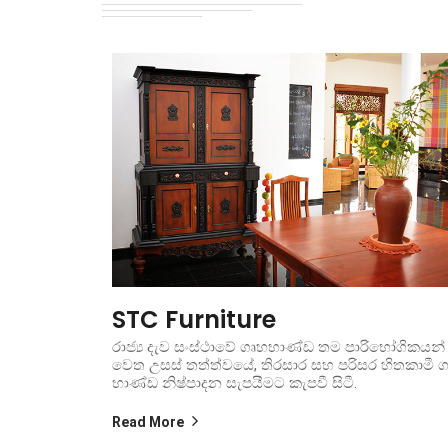
STC Furniture
රාජ්‍ය දැව සංස්ථාවේ ගෘහභාණ්ඩ තම පාරිභෝගිකයන්
වෙත උසස් තත්ත්වයේ, තිරසාර සහ පරිසර හිතකාමී 
භාණ්ඩ නිෂ්පාදන සැපයීමට කැපවී සිටී.
Read More