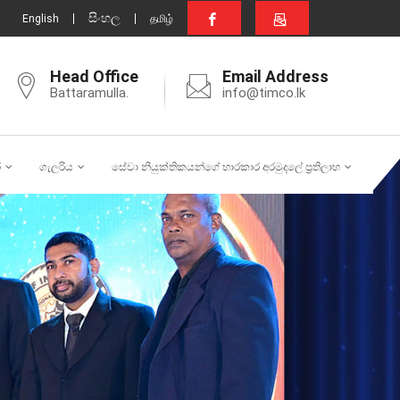
සිංහල
English
தமிழ்
Head Office
Email Address
Battaramulla.
info@timco.lk
ර
ගැලරිය
සේවා නියුක්තිකයන්ගේ භාරකාර අරමුදලේ ප්‍රතිලාභ