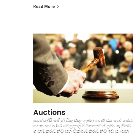
Read More
Auctions
වෙන්දේසි මඟින් විකුණනු ලබන භාණ්ඩය හෝ සේව
සඳහා සාධාරණ වෙළඳපල වටිනාකමක් ලබා ගැනීමට
ගැනුම්කරුවන්ට සහ විකුණුම්කරුවන්ට ඉඩ සලසන