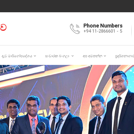
ාව
Phone Numbers
+94 11-2866601 - 5
දැව මාර්ගෝපදේශය
සංචාරක බංගලා
අප අමතන්න
ප්‍රදර්ශනාගා