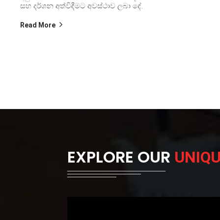
සහ දර්ශන අත්විඳීමට අවස්ථාව ලබා දේ.
Read More
EXPLORE OUR
UNIQ