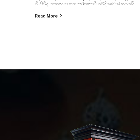
විනිවිද පෙනෙන සහ තරඟකාරී වේදිකාවක් සපයයි.
Read More