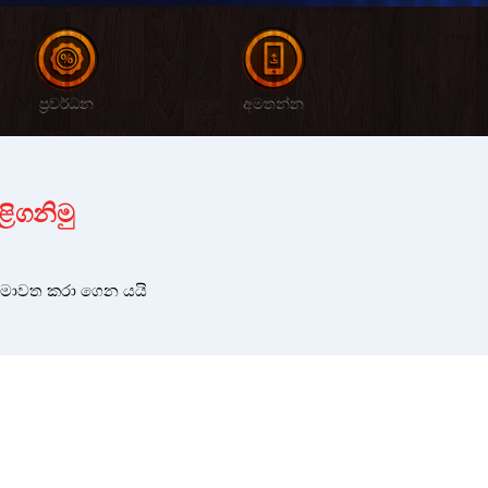
ප්‍රවර්ධන
අමතන්න
ළිගනිමු
 මාවත කරා ගෙන යයි