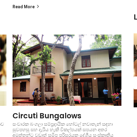
Read More
New
New
Circuti Bungalows
ාව
සංචාරක බංගලා සම්ප්‍රදායික හෝටල් නවාතැන් සඳහා
සුවපහසු සහ දැරිය හැකි විකල්පයක් සපයන අතර
අමුත්තන්ට වඩාත් සමීප පරිසරයක දේශීය සංස්කෘතිය