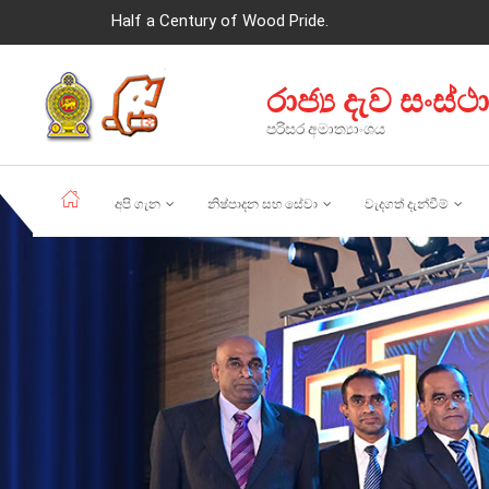
Half a Century of Wood Pride.
රාජ්‍ය දැව සංස්ථ
පරිසර අමාත්‍යාංශය
අපි ගැන
නිෂ්පාදන සහ සේවා
වැදගත් දැන්වීම්