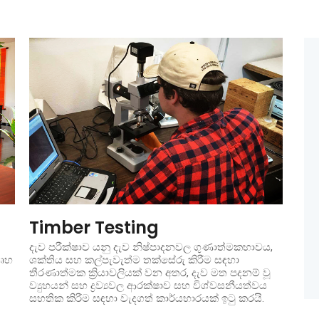
Timber Testing
දැව පරීක්ෂාව යනු දැව නිෂ්පාදනවල ගුණාත්මකභාවය,
ගෘහ
ශක්තිය සහ කල්පැවැත්ම තක්සේරු කිරීම සඳහා
තීරණාත්මක ක්‍රියාවලියක් වන අතර, දැව මත පදනම් වූ
ව්‍යුහයන් සහ ද්‍රව්‍යවල ආරක්ෂාව සහ විශ්වසනීයත්වය
සහතික කිරීම සඳහා වැදගත් කාර්යභාරයක් ඉටු කරයි.