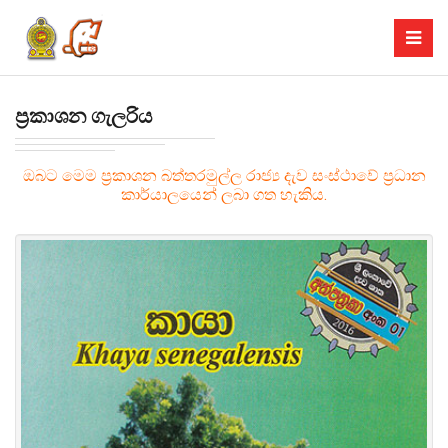
ප්‍රකාශන ගැලරිය
ඔබට මෙම ප්‍රකාශන බත්තරමුල්ල රාජ්‍ය දැව සංස්ථාවේ ප්‍රධාන
කාර්යාලයෙන් ලබා ගත හැකිය.