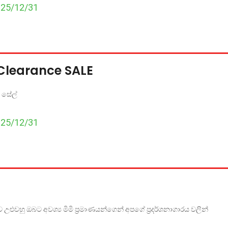
025/12/31
 Clearance SALE
 සේල්
025/12/31
ැව උළුවහු ඔබට අවශ්‍ය මිමි ප්‍රමාණයන්ගෙන් අපගේ ප්‍රදර්ශනාගාරය වලින්