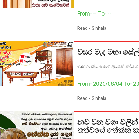
From- -- To- --
Read -
Sinhala
වසර මැද මහා සේල්
ගෘහභාණ්ඩ තොග අවසන් කිරීමේ 
From- 2025/08/04 To- 2
Read -
Sinhala
නව වන වගා වලින්
තත්වයේ තේක්ක ක