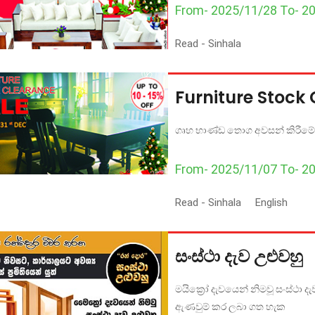
From- 2025/11/28 To- 2
Read -
Sinhala
Furniture Stock
ගෘහ භාණ්ඩ තොග අවසන් කිරීමේ
From- 2025/11/07 To- 2
Read -
Sinhala
English
සංස්ථා දැව උළුවහු
මයික්‍රෝ දැවයෙන් නිමවූ සංස්ථා ද
ඇණවුම් කර ලබා ගත හැක