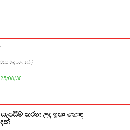
වසර මැද මහා සේල්
025/08/30
 සැපයීම් කරන ලද ඉතා හොඳ
ඳන්