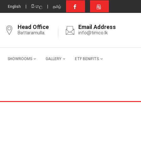
සිංහල
English
தமிழ்
Head Office
Email Address
Battaramulla.
info@timco.lk
SHOWROOMS
GALLERY
ETF BENIFITS