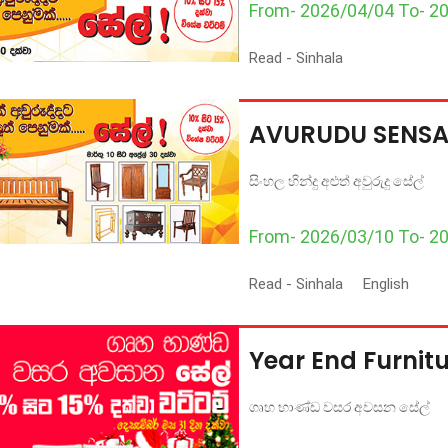
From- 2026/04/04 To- 2
Read -
Sinhala
AVURUDU SENSA
සිංහල හින්දු අළුත් අවුරුදු සේල්
From- 2026/03/10 To- 2
Read -
Sinhala
English
Year End Furnitu
ගෘහ භාණ්ඩ වසර අවසන සේල්