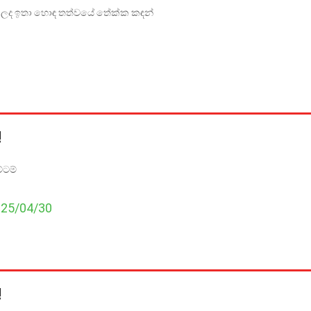
න ලද ඉතා හොඳ තත්වයේ තේක්ක කඳන්
!
්ටම්
025/04/30
!