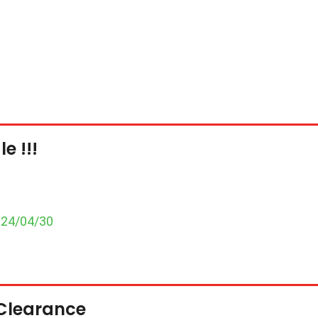
e !!!
024/04/30
 Clearance