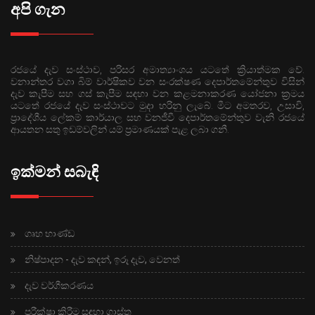
අපි ගැන
රජයේ දැව සංස්ථාව, පරිසර අමාත්‍යාංශය යටතේ ක්‍රියාත්මක වේ.
වනාන්තර වගා බිම් වාර්ෂිකව වන සංරක්ෂණ දෙපාර්තමේන්තුව විසින්
දැව කැපීම සහ ගස් කැපීම සඳහා වන කළමනාකරණ යෝජනා ක්‍රමය
යටතේ රජයේ දැව සංස්ථාවට මුදා හරිනු ලැබේ. මීට අමතරව, උසාවි,
ප්‍රාදේශීය ලේකම් කාර්යාල සහ වනජීවී දෙපාර්තමේන්තුව වැනි රජයේ
ආයතන සතු ඉඩම්වලින් යම් ප්‍රමාණයක් පැළ ලබා ගනී.
ඉක්මන් සබැඳි
ගෘහ භාණ්ඩ
නිෂ්පාදන - දැව කඳන්, ඉරූ දැව, වෙනත්
දැව වර්ගීකරණය
පරීක්ෂා කිරීම සඳහා ගාස්තු