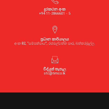
දුරකථන අංක
+94 11-2866601 - 5
ප්‍රධාන කාර්යාලය
අංක 82, “සම්පත්පාය”, රජමල්වත්ත පාර, බත්තරමුල්ල.
විද්යුත් තැපෑල
stc@timco.lk