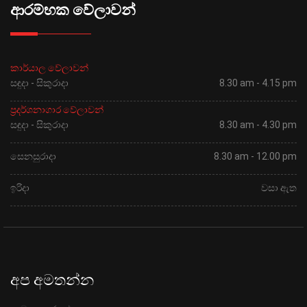
ආරම්භක වේලාවන්
කාර්යාල වේලාවන්
සඳුදා - සිකුරාදා
8.30 am - 4.15 pm
ප්‍රදර්ශනාගාර වේලාවන්
සඳුදා - සිකුරාදා
8.30 am - 4.30 pm
සෙනසුරාදා
8.30 am - 12.00 pm
ඉරිදා
වසා ඇත
අප අමතන්න