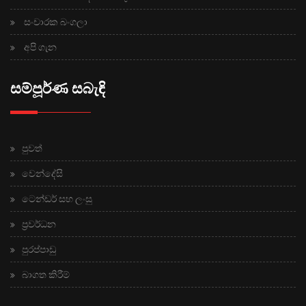
සංචාරක බංගලා
අපි ගැන
සම්පූර්ණ සබැඳි
පුවත්
වෙන්දේසි
ටෙන්ඩර් සහ ලංසු
ප්‍රවර්ධන
පුරප්පාඩු
බාගත කිරීම්