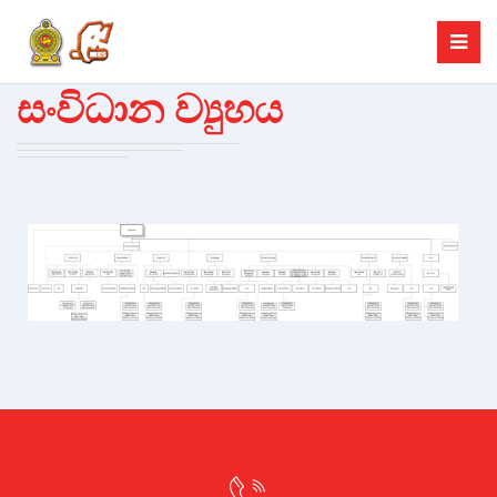
සංවිධාන ව්‍යුහය