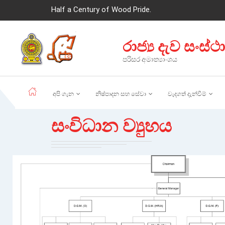
Half a Century of Wood Pride.
රාජ්‍ය දැව සංස්ථ
පරිසර අමාත්‍යාංශය
අපි ගැන
නිෂ්පාදන සහ සේවා
වැදගත් දැන්වීම්
සංවිධාන ව්‍යුහය