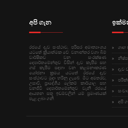
අපි ගැන
ඉක්මන
රජයේ දැව සංස්ථාව, පරිසර අමාත්‍යාංශය
ගෘහ 
යටතේ ක්‍රියාත්මක වේ. වනාන්තර වගා බිම්
වාර්ෂිකව වන සංරක්ෂණ
නිෂ්ප
දෙපාර්තමේන්තුව විසින් දැව කැපීම සහ
ගස් කැපීම සඳහා වන කළමනාකරණ
දැව 
යෝජනා ක්‍රමය යටතේ රජයේ දැව
සංස්ථාවට මුදා හරිනු ලැබේ. මීට අමතරව,
පරීක්
උසාවි, ප්‍රාදේශීය ලේකම් කාර්යාල සහ
වනජීවී දෙපාර්තමේන්තුව වැනි රජයේ
සංචා
ආයතන සතු ඉඩම්වලින් යම් ප්‍රමාණයක්
පැළ ලබා ගනී.
අපි 