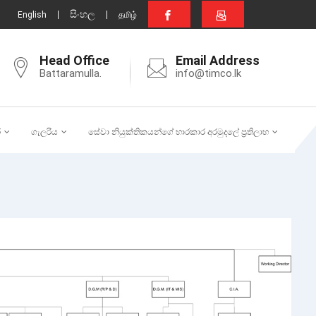
සිංහල
English
தமிழ்
Head Office
Email Address
Battaramulla.
info@timco.lk
ර
ගැලරිය
සේවා නියුක්තිකයන්ගේ භාරකාර අරමුදලේ ප්‍රතිලාභ