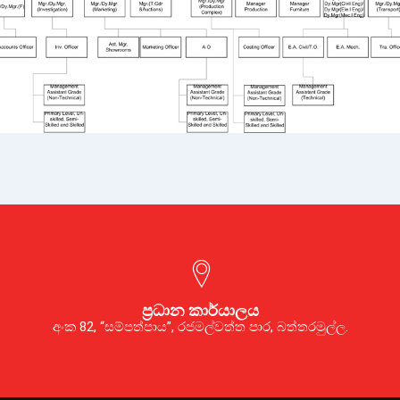
ප්‍රධාන කාර්යාලය
අංක 82, “සම්පත්පාය”, රජමල්වත්ත පාර, බත්තරමුල්ල.