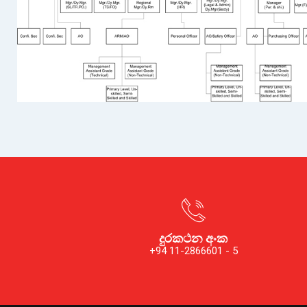
දුරකථන අංක
+94 11-2866601 - 5