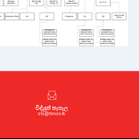
විද්යුත් තැපෑල
stc@timco.lk