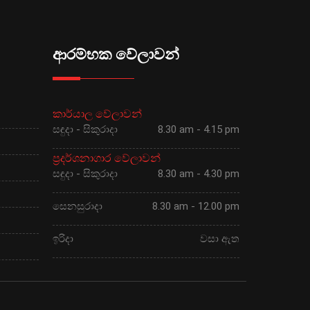
ආරම්භක වේලාවන්
කාර්යාල වේලාවන්
සඳුදා - සිකුරාදා
8.30 am - 4.15 pm
ප්‍රදර්ශනාගාර වේලාවන්
සඳුදා - සිකුරාදා
8.30 am - 4.30 pm
සෙනසුරාදා
8.30 am - 12.00 pm
ඉරිදා
වසා ඇත