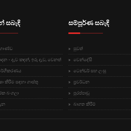
් සබැඳි
සම්පූර්ණ සබැඳි
භාණ්ඩ
පුවත්
ාදන - දැව කඳන්, ඉරූ දැව, වෙනත්
වෙන්දේසි
වර්ගීකරණය
ටෙන්ඩර් සහ ලංසු
ෂා කිරීම සඳහා ගාස්තු
ප්‍රවර්ධන
රක බංගලා
පුරප්පාඩු
ගැන
බාගත කිරීම්