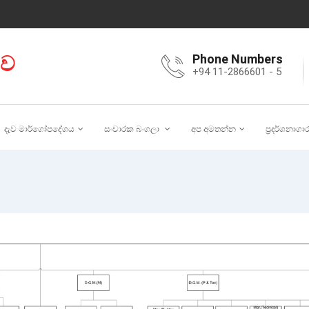
ාව
Phone Numbers
+94 11-2866601 - 5
දැව මාර්ගෝපදේශය
සංචාරක බංගලා
අප අමතන්න
ප්‍රදර්ශනාගා