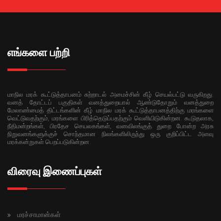
எங்களை பற்றி
மாநில மரக் கூட்டுத்தாபனம் சுற்றாடல் அமைச்சின் கீழ் செயல்பட்டு வருகிறது.
வனத் தோட்டப் பகுதிகள் வனத்துறையால் ஆண்டுதோறும் வனத்துறை
மேலாண்மைத் திட்டங்களின் கீழ் மாநில மரக் கூட்டுத்தாபனத்திற்கு மரங்களை
வெட்டுவதற்கும், மரங்களை பிரித்தெடுப்பதற்கும் வெளியிடுகின்றன. கூடுதலாக,
நீதிமன்றங்கள், பிரதேச செயலகங்கள், வனவிலங்குத் துறை போன்ற அரசு
நிறுவனங்களுக்குச் சொந்தமான நிலங்களிலிருந்து ஒரு குறிப்பிட்ட அளவு
மரக்கன்றுகள் பெறப்படுகின்றன.
விரைவு இணைப்புகள்
மரச்சாமான்கள்