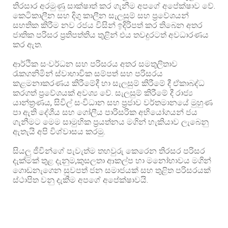
තිරසාර අරමුණු සාක්ෂාත් කර ගැනීම අපගේ අපේක්ෂාව වේ.
කෙටිකාලීන සහ දිගු කාලීන සැලසුම් සහ ප්‍රවේශයන්
සහතික කිරීම නව රජය විසින් ඉදිරිපත් කර තිබෙන අතර
ජාතික පරිසර ප්‍රතිපත්තිය තුළින් එය තවදුරටත් අවධාරණය
කර ඇත.
ආර්ථික සංවර්ධන සහ පරිසරය අතර සමතුලිතාව
රැකගනිමින් ස්වාභාවික සම්පත් සහ පරිසරය
කළමනාකරණය කිරීමේදී හා සැලසුම් කිරීමේ දී ඒකාබද්ධ
කරගත් ප්‍රවේශයක් අවශ්‍ය වේ. සැලසුම් කිරීමේ දී රාජ්‍ය
යාන්ත්‍රණය, සිවිල් සංවිධාන සහ ප්‍රජාව වර්තමානයේ මුහුණ
පා ඇති දේශීය සහ ගෝලීය පාරිසරික අභියෝගයන් ජය
ගැනීමට මෙම සාමුහික ප්‍රයත්නය මගින් හැකියාව ලැබෙනු
ඇතැයි අපි විශ්වාසය කරමු.
සියලු ජීවින්ගේ පැවැත්ම තහවුරු කෙරෙන තිරසර පරිසර
දැක්මක් තුළ දැනුම,කුසලතා ආකල්ප හා මනෝභාවය මගින්
ගොඩනැගෙන සුවපත් ජන සමාජයක් සහ තුළිත පරිසරයක්
ස්ථාපිත වනු දැකීම අපගේ අපේක්ෂාවයි.