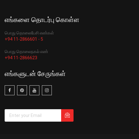
எங்களை தொடர்பு கொள்ள
பொது தொலைபேசி எண்கள்
+94 11-2866601 - 5
பொது தொலைநகல் எண்
+94 11-2866623
எங்களுடன் சேருங்கள்