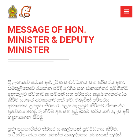
MESSAGE OF HON.
MINISTER & DEPUTY
MINISTER
ශ‍්‍රී ලංකාවේ සමාජ ආර්_ථික සංවර්ධනය සහ පරිසරය අතර
සමතුලිතතාව රැකෙන පරිදි දේශීය සහ ජාත්‍යන්තර ප්‍රමිතීන්ට
අනුකූලව ස්වභාවික සම්පත් සහ පරිසරය කළමනාකරණය
කිරීම යුගයේ අවශ්‍යතාවයක් වේ. එබැවින් පරිසරය
අනාගතය උදෙසා තිරසාර ලෙස සැලසුම් කිරීමේ ඒකාබද්ධ
ප‍්‍රවේශය තහවුරු කිරීම අප සතු ප්‍රමුඛතම කර්යයක් ලෙස අපි
හඳුනාගෙන සිටිමු.
ප්‍රජා සහභාගිත්ව තිරසර සංකල්පයන් ප්‍රවර්ධනය කිරීම,
පාරිසරික අධ්‍යාපන මෙන්ම ආකල්පමය වෙනසක් තුලින්