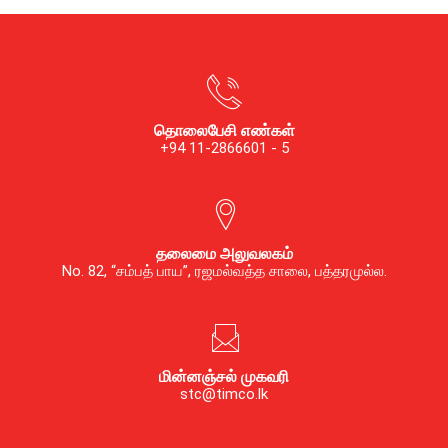
தொலைபேசி எண்கள்
+94 11-2866601 - 5
தலைமை அலுவலகம்
No. 82, “சம்பத் பாய”, ரஜமல்வத்த சாலை, பத்தரமுல்ல.
மின்னஞ்சல் முகவரி
stc@timco.lk