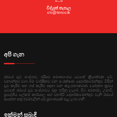
විද්යුත් තැපෑල
stc@timco.lk
අපි ගැන
රජයේ දැව සංස්ථාව, පරිසර අමාත්‍යාංශය යටතේ ක්‍රියාත්මක වේ.
වනාන්තර වගා බිම් වාර්ෂිකව වන සංරක්ෂණ දෙපාර්තමේන්තුව විසින්
දැව කැපීම සහ ගස් කැපීම සඳහා වන කළමනාකරණ යෝජනා ක්‍රමය
යටතේ රජයේ දැව සංස්ථාවට මුදා හරිනු ලැබේ. මීට අමතරව, උසාවි,
ප්‍රාදේශීය ලේකම් කාර්යාල සහ වනජීවී දෙපාර්තමේන්තුව වැනි රජයේ
ආයතන සතු ඉඩම්වලින් යම් ප්‍රමාණයක් පැළ ලබා ගනී.
ඉක්මන් සබැඳි