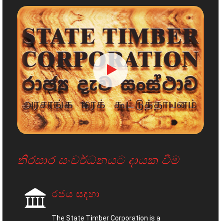
තිරසාර සංවර්ධනයට දායක වීම
රජය සඳහා
The State Timber Corporation is a