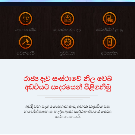
ගෘහ භාණ්ඩ
සංචාරක බංගලා
ටෙන්ඩර් / ලංසු
වෙන්දේසි
ප්‍රවර්ධන
අමතන්න
රාජ්‍ය දැව සංස්ථාවේ නිල වෙබ්
අඩවියට සාදරයෙන් පිළිගනිමු
අවදි වන සෑම මොහොතකම, අවංක කැපවීම සහ
නවෝත්පාදන සංකල්ප අපව සාර්ථකත්වයේ මාවත
කරා ගෙන යයි