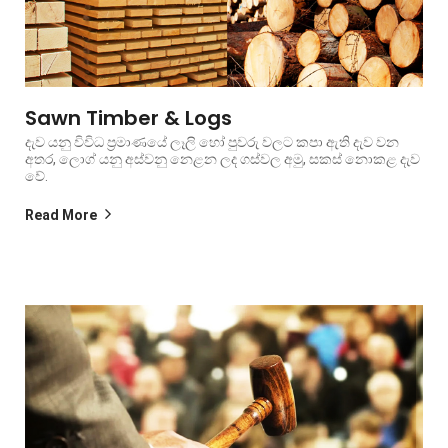
Sawn Timber & Logs
දැව යනු විවිධ ප්‍රමාණයේ ලෑලි හෝ පුවරු වලට කපා ඇති දැව වන
අතර, ලොග් යනු අස්වනු නෙළන ලද ගස්වල අමු, සකස් නොකළ දැව
වේ.
Read More