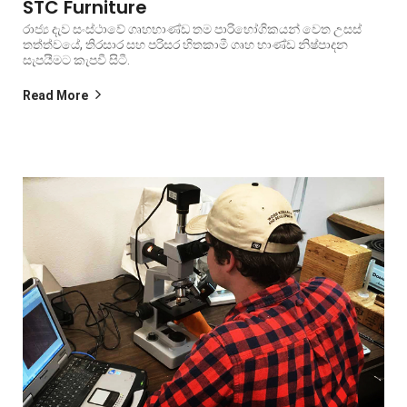
STC Furniture
රාජ්‍ය දැව සංස්ථාවේ ගෘහභාණ්ඩ තම පාරිභෝගිකයන් වෙත උසස්
තත්ත්වයේ, තිරසාර සහ පරිසර හිතකාමී ගෘහ භාණ්ඩ නිෂ්පාදන
සැපයීමට කැපවී සිටී.
Read More