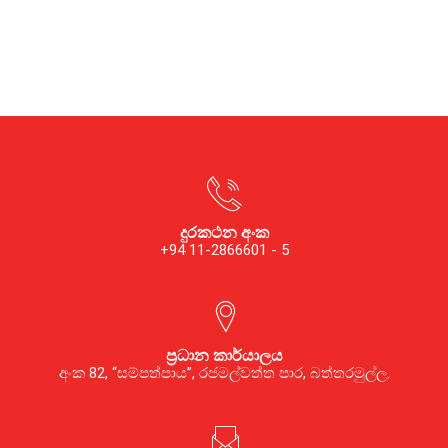
දුරකථන අංක
+94 11-2866601 - 5
ප්‍රධාන කාර්යාලය
අංක 82, “සම්පත්පාය”, රජමල්වත්ත පාර, බත්තරමුල්ල.