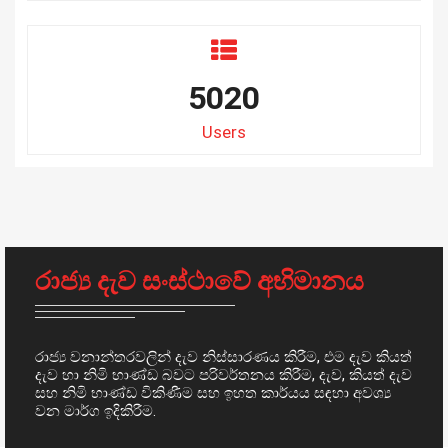
5020
Users
රාජ්‍ය දැව සංස්ථාවේ අභිමානය
රාජ්‍ය වනාන්තරවලින් දැව නිස්සාරණය කිරීම, එම දැව කියත්
දැව හා නිමි භාණ්ඩ බවට පරිවර්තනය කිරීම, දැව, කියත් දැව
සහ නිමි භාණ්ඩ විකිණීම සහ ඉහත කාර්යය සඳහා අවශ්‍ය
වන මාර්ග ඉදිකිරීම.