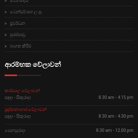
වෙන්දේසි
ටෙන්ඩර් සහ ලංසු
ප්‍රවර්ධන
පුරප්පාඩු
බාගත කිරීම්
ආරම්භක වේලාවන්
කාර්යාල වේලාවන්
සඳුදා - සිකුරාදා
8.30 am - 4.15 pm
ප්‍රදර්ශනාගාර වේලාවන්
සඳුදා - සිකුරාදා
8.30 am - 4.30 pm
සෙනසුරාදා
8.30 am - 12.00 pm