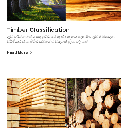
Timber Classification
දැව වර්ගීකරණය යනු ඒවායේ ගුණාංග මත පදනම්ව දැව නිෂ්පාදන
වර්ගීකරණය කිරීම සම්බන්ධ වැදගත් ක්‍රියාවලියකි.
Read More