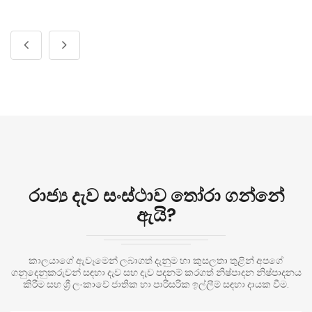
රාජ්‍ය දැව සංස්ථාව තෝරා ගන්නේ
ඇයි?
කාලයාගේ ඇවෑමෙන් ලබාගත් දැනුම හා කුසලතා තුළින් අපගේ
ගනුදෙනුකරුවන් සඳහා දැව සහ දැව පදනම් කරගත් නිෂ්පාදන නිෂ්පාදනය
කිරීම සහ ශ්‍රී ලංකාවේ ජාතික හා පාරිසරික ඉල්ලීම් සඳහා දායක වීම.