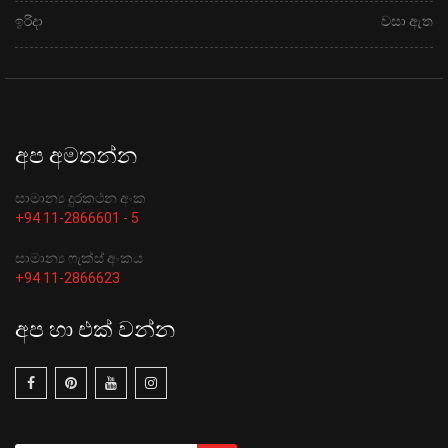
ඉරිදා
වසා ඇත
අප අමතන්න
සාමාන්‍ය දුරකථන අංක
+94 11-2866601 - 5
සාමාන්‍ය ෆැක්ස් අංකය
+94 11-2866623
අප හා එක් වන්න