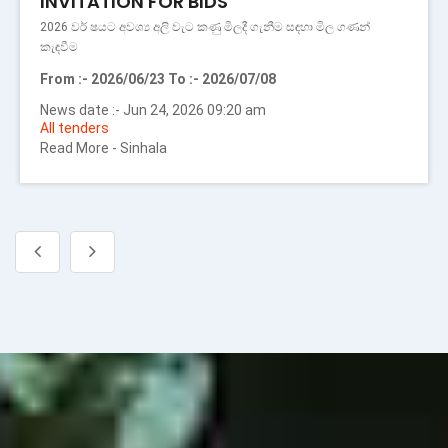
PROCUREMENT NOTICE
න්
රාජ්‍ය දැව සංස්ථාව සඳහා අවශ්‍ය වාහන මිලදී ගැනීම
From :- 2026/06/17 To :- 2026/07/06
News date :- Jun 18, 2026 09:56 am
All tenders
Read More -
Sinhala