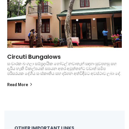
Circuti Bungalows
සංචාරක බංගලා සම්ප්‍රදායික හෝටල් නවාතැන් සඳහා සුවපහසු සහ
දැරිය හැකි විකල්පයක් සපයන අතර අමුත්තන්ට වඩාත් සමීප
පරිසරයක දේශීය සංස්කෘතිය සහ දර්ශන අත්විඳීමට අවස්ථාව ලබා දේ.
Read More
OTHER IMPORTANT LINKS