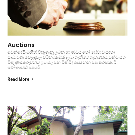
Auctions
වෙන්දේසි මඟින් විකුණනු ලබන භාණ්ඩය හෝ සේවාව සඳහා
සාධාරණ වෙළඳපල වටිනාකමක් ලබා ගැනීමට ගැනුම්කරුවන්ට සහ
විකුණුම්කරුවන්ට ඉඩ සලසන විනිවිද පෙනෙන සහ තරඟකාරී
වේදිකාවක් සපයයි.
Read More