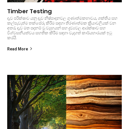
Timber Testing
දැව පරීක්ෂාව යනු දැව නිෂ්පාදනවල ගුණාත්මකභාවය, ශක්තිය සහ
කල්පැවැත්ම තක්සේරු කිරීම සඳහා තීරණාත්මක ක්‍රියාවලියක් වන
අතර, දැව මත පදනම් වූ ව්‍යුහයන් සහ ද්‍රව්‍යවල ආරක්ෂාව සහ
විශ්වසනීයත්වය සහතික කිරීම සඳහා වැදගත් කාර්යභාරයක් ඉටු
කරයි.
Read More