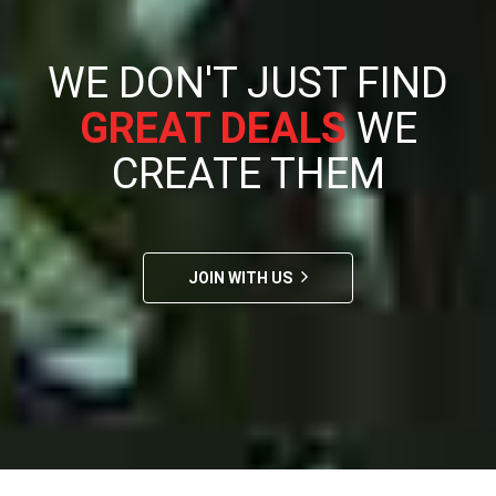
WE DON'T JUST FIND
GREAT DEALS
WE
CREATE THEM
JOIN WITH US