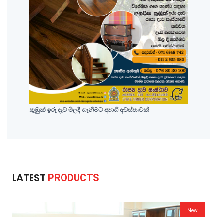
කුඹුක් ඉරූ දැව මිලදී ගැනීමට අනගි අවස්තාවක්
LATEST
PRODUCTS
New