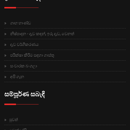
ගෘහ භාණ්ඩ
නිෂ්පාදන - දැව කඳන්, ඉරූ දැව, වෙනත්
දැව වර්ගීකරණය
පරීක්ෂා කිරීම සඳහා ගාස්තු
සංචාරක බංගලා
අපි ගැන
සම්පූර්ණ සබැඳි
පුවත්