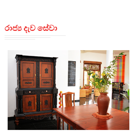
රාජ්‍ය දැව සේවා