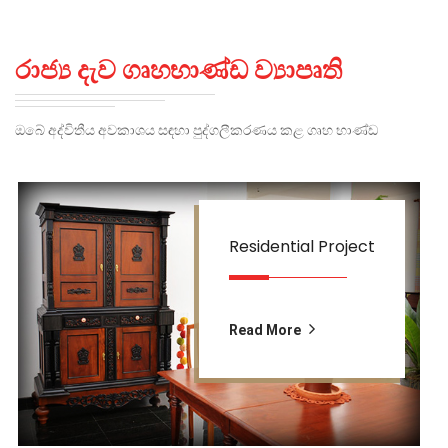
රාජ්‍ය දැව ගෘහභාණ්ඩ ව්‍යාපෘති
ඔබේ අද්විතීය අවකාශය සඳහා පුද්ගලීකරණය කළ ගෘහ භාණ්ඩ
Residential Project
Read More