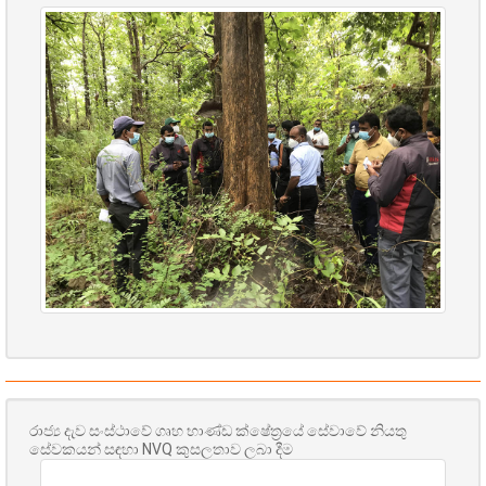
රාජ්‍ය දැව සංස්ථාවේ ගෘහ භාණ්ඩ ක්ෂේත්‍රයේ සේවාවේ නියතු
සේවකයන් සඳහා NVQ කුසලතාව ලබා දීම