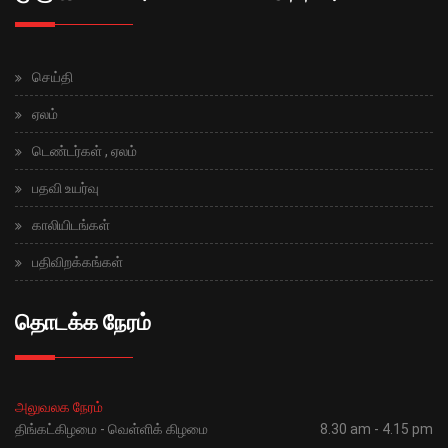
செய்தி
ஏலம்
டெண்டர்கள் , ஏலம்
பதவி உயர்வு
காலியிடங்கள்
பதிவிறக்கங்கள்
தொடக்க நேரம்
அலுவலக நேரம்
திங்கட்கிழமை - வெள்ளிக் கிழமை
8.30 am - 4.15 pm