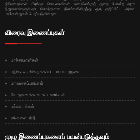
நீதிமன்றங்கள், பிரதேச செயலகங்கள், வனவிலங்குத் துறை போன்ற அரசு
நிறுவனங்களுக்குச் சொந்தமான நிலங்களிலிருந்து ஒரு குறிப்பிட்ட அளவு
மரக்கன்றுகள் பெறப்படுகின்றன.
விரைவு இணைப்புகள்
மரச்சாமான்கள்
பதிவுகள், விதைக்கப்பட்ட மரம், மற்றவை
மர வகைப்பாடுகள்
சோதனைக்கான கட்டணங்கள்
பங்களாக்கள்
எங்களை பற்றி
முழு இணைப்புகளைப் பயன்படுத்தவும்