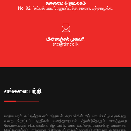
தலைமை அலுவலகம்
No. 82, “சம்பத் பாய”, ரஜமல்வத்த சாலை, பத்தரமுல்ல.
மின்னஞ்சல் முகவரி
stc@timco.lk
எங்களை பற்றி
மாநில மரக் கூட்டுத்தாபனம் சுற்றாடல் அமைச்சின் கீழ் செயல்பட்டு வருகிறது.
வனத் தோட்டப் பகுதிகள் வனத்துறையால் ஆண்டுதோறும் வனத்துறை
மேலாண்மைத் திட்டங்களின் கீழ் மாநில மரக் கூட்டுத்தாபனத்திற்கு மரங்களை
வெட்டுவதற்கும், மரங்களை பிரித்தெடுப்பதற்கும் வெளியிடுகின்றன. கூடுதலாக,