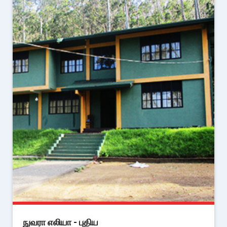
நுவரா எலியா - புதிய