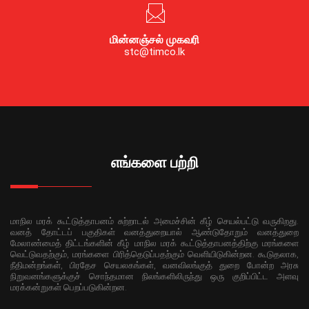
மின்னஞ்சல் முகவரி
stc@timco.lk
எங்களை பற்றி
மாநில மரக் கூட்டுத்தாபனம் சுற்றாடல் அமைச்சின் கீழ் செயல்பட்டு வருகிறது.
வனத் தோட்டப் பகுதிகள் வனத்துறையால் ஆண்டுதோறும் வனத்துறை
மேலாண்மைத் திட்டங்களின் கீழ் மாநில மரக் கூட்டுத்தாபனத்திற்கு மரங்களை
வெட்டுவதற்கும், மரங்களை பிரித்தெடுப்பதற்கும் வெளியிடுகின்றன. கூடுதலாக,
நீதிமன்றங்கள், பிரதேச செயலகங்கள், வனவிலங்குத் துறை போன்ற அரசு
நிறுவனங்களுக்குச் சொந்தமான நிலங்களிலிருந்து ஒரு குறிப்பிட்ட அளவு
மரக்கன்றுகள் பெறப்படுகின்றன.