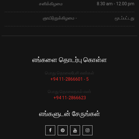
சனிக்கிழமை
8.30 am - 12.00 pm
ஞாயிற்றுக்கிழமை -
மூடப்பட்டது
எங்களை தொடர்பு கொள்ள
பொது தொலைபேசி எண்கள்
+94 11-2866601 - 5
பொது தொலைநகல் எண்
+94 11-2866623
எங்களுடன் சேருங்கள்