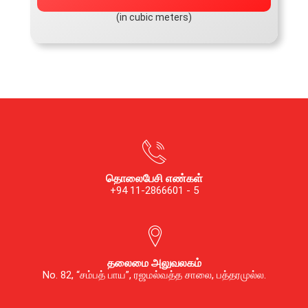
(in cubic meters)
தொலைபேசி எண்கள்
+94 11-2866601 - 5
தலைமை அலுவலகம்
No. 82, “சம்பத் பாய”, ரஜமல்வத்த சாலை, பத்தரமுல்ல.