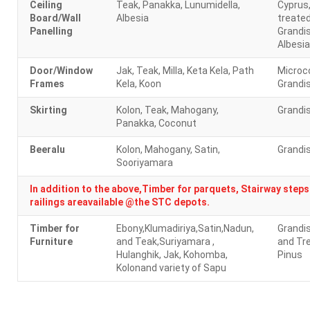
Ceiling
Teak, Panakka, Lunumidella,
Cyprus
Board/Wall
Albesia
treated
Panelling
Grandis
Albesia
Door/Window
Jak, Teak, Milla, Keta Kela, Path
Microc
Frames
Kela, Koon
Grandi
Skirting
Kolon, Teak, Mahogany,
Grandi
Panakka, Coconut
Beeralu
Kolon, Mahogany, Satin,
Grandi
Sooriyamara
In addition to the above,Timber for parquets, Stairway step
railings areavailable @the STC depots.
Timber for
Ebony,Klumadiriya,Satin,Nadun,
Grandis
Furniture
and Teak,Suriyamara ,
and Tr
Hulanghik, Jak, Kohomba,
Pinus
Kolonand variety of Sapu