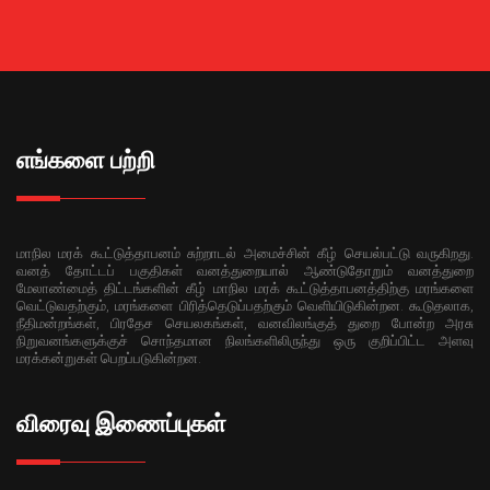
எங்களை பற்றி
மாநில மரக் கூட்டுத்தாபனம் சுற்றாடல் அமைச்சின் கீழ் செயல்பட்டு வருகிறது.
வனத் தோட்டப் பகுதிகள் வனத்துறையால் ஆண்டுதோறும் வனத்துறை
மேலாண்மைத் திட்டங்களின் கீழ் மாநில மரக் கூட்டுத்தாபனத்திற்கு மரங்களை
வெட்டுவதற்கும், மரங்களை பிரித்தெடுப்பதற்கும் வெளியிடுகின்றன. கூடுதலாக,
நீதிமன்றங்கள், பிரதேச செயலகங்கள், வனவிலங்குத் துறை போன்ற அரசு
நிறுவனங்களுக்குச் சொந்தமான நிலங்களிலிருந்து ஒரு குறிப்பிட்ட அளவு
மரக்கன்றுகள் பெறப்படுகின்றன.
விரைவு இணைப்புகள்