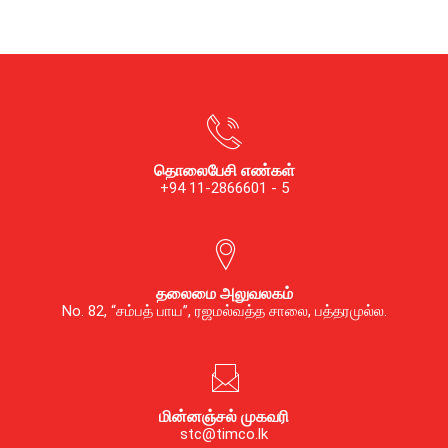
தொலைபேசி எண்கள்
+94 11-2866601 - 5
தலைமை அலுவலகம்
No. 82, “சம்பத் பாய”, ரஜமல்வத்த சாலை, பத்தரமுல்ல.
மின்னஞ்சல் முகவரி
stc@timco.lk