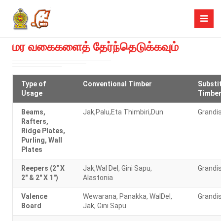
மர வகைகளைத் தேர்ந்தெடுக்கவும்
Type of
Conventional Timber
Substi
Usage
Timbe
Beams,
Jak,Palu,Eta Thimbiri,Dun
Grandi
Rafters,
Ridge Plates,
Purling, Wall
Plates
Reepers (2" X
Jak,Wal Del, Gini Sapu,
Grandi
2" & 2" X 1")
Alastonia
Valence
Wewarana, Panakka, WalDel,
Grandi
Board
Jak, Gini Sapu