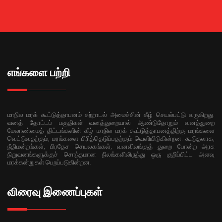
எங்களை பற்றி
மாநில மரக் கூட்டுத்தாபனம் சுற்றாடல் அமைச்சின் கீழ் செயல்பட்டு வருகிறது.
வனத் தோட்டப் பகுதிகள் வனத்துறையால் ஆண்டுதோறும் வனத்துறை
மேலாண்மைத் திட்டங்களின் கீழ் மாநில மரக் கூட்டுத்தாபனத்திற்கு மரங்களை
வெட்டுவதற்கும், மரங்களை பிரித்தெடுப்பதற்கும் வெளியிடுகின்றன. கூடுதலாக,
நீதிமன்றங்கள், பிரதேச செயலகங்கள், வனவிலங்குத் துறை போன்ற அரசு
நிறுவனங்களுக்குச் சொந்தமான நிலங்களிலிருந்து ஒரு குறிப்பிட்ட அளவு
மரக்கன்றுகள் பெறப்படுகின்றன.
விரைவு இணைப்புகள்