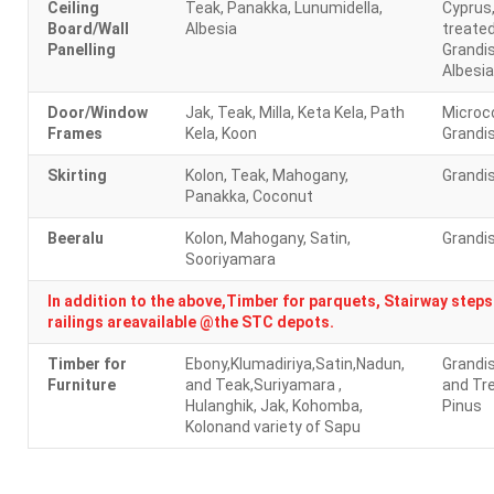
Ceiling
Teak, Panakka, Lunumidella,
Cyprus
Board/Wall
Albesia
treated
Panelling
Grandis
Albesia
Door/Window
Jak, Teak, Milla, Keta Kela, Path
Microc
Frames
Kela, Koon
Grandi
Skirting
Kolon, Teak, Mahogany,
Grandi
Panakka, Coconut
Beeralu
Kolon, Mahogany, Satin,
Grandi
Sooriyamara
In addition to the above,Timber for parquets, Stairway step
railings areavailable @the STC depots.
Timber for
Ebony,Klumadiriya,Satin,Nadun,
Grandis
Furniture
and Teak,Suriyamara ,
and Tr
Hulanghik, Jak, Kohomba,
Pinus
Kolonand variety of Sapu