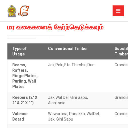
மர வகைகளைத் தேர்ந்தெடுக்கவும்
Type of
Conventional Timber
Substi
Usage
Timbe
Beams,
Jak,Palu,Eta Thimbiri,Dun
Grandi
Rafters,
Ridge Plates,
Purling, Wall
Plates
Reepers (2" X
Jak,Wal Del, Gini Sapu,
Grandi
2" & 2" X 1")
Alastonia
Valence
Wewarana, Panakka, WalDel,
Grandi
Board
Jak, Gini Sapu