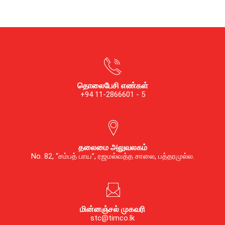
தொலைபேசி எண்கள்
+94 11-2866601 - 5
தலைமை அலுவலகம்
No. 82, “சம்பத் பாய”, ரஜமல்வத்த சாலை, பத்தரமுல்ல.
மின்னஞ்சல் முகவரி
stc@timco.lk