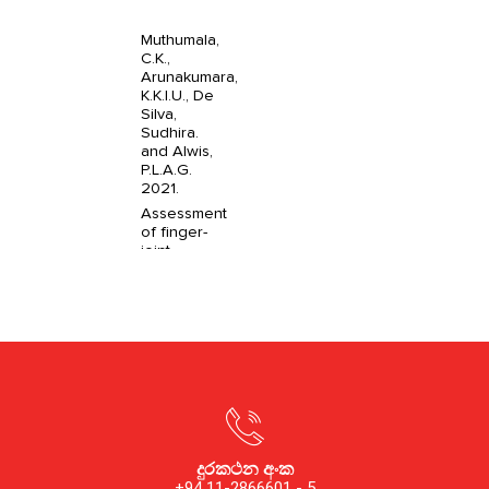
දුරකථන අංක
+94 11-2866601 - 5