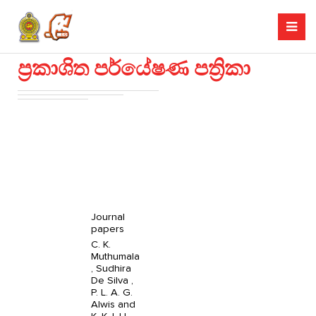
ප්‍රකාශිත පර්යේෂණ පත්‍රිකා