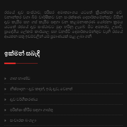
රජයේ දැව සංස්ථාව, පරිසර අමාත්‍යාංශය යටතේ ක්‍රියාත්මක වේ.
වනාන්තර වගා බිම් වාර්ෂිකව වන සංරක්ෂණ දෙපාර්තමේන්තුව විසින්
දැව කැපීම සහ ගස් කැපීම සඳහා වන කළමනාකරණ යෝජනා ක්‍රමය
යටතේ රජයේ දැව සංස්ථාවට මුදා හරිනු ලැබේ. මීට අමතරව, උසාවි,
ප්‍රාදේශීය ලේකම් කාර්යාල සහ වනජීවී දෙපාර්තමේන්තුව වැනි රජයේ
ආයතන සතු ඉඩම්වලින් යම් ප්‍රමාණයක් පැළ ලබා ගනී.
ඉක්මන් සබැඳි
ගෘහ භාණ්ඩ
නිෂ්පාදන - දැව කඳන්, ඉරූ දැව, වෙනත්
දැව වර්ගීකරණය
පරීක්ෂා කිරීම සඳහා ගාස්තු
සංචාරක බංගලා