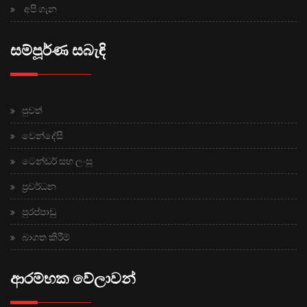
අපි ගැන
සම්පූර්ණ සබැඳි
පුවත්
වෙන්දේසි
ටෙන්ඩර් සහ ලංසු
ප්‍රවර්ධන
පුරප්පාඩු
බාගත කිරීම්
ආරම්භක වේලාවන්