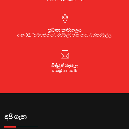
ප්‍රධාන කාර්යාලය
අංක 82, “සම්පත්පාය”, රජමල්වත්ත පාර, බත්තරමුල්ල.
විද්යුත් තැපෑල
stc@timco.lk
අපි ගැන