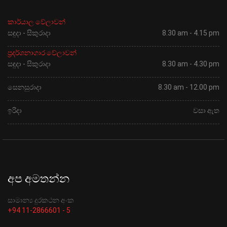
කාර්යාල වේලාවන්
සඳුදා - සිකුරාදා
8.30 am - 4.15 pm
ප්‍රදර්ශනාගාර වේලාවන්
සඳුදා - සිකුරාදා
8.30 am - 4.30 pm
සෙනසුරාදා
8.30 am - 12.00 pm
ඉරිදා
වසා ඇත
අප අමතන්න
සාමාන්‍ය දුරකථන අංක
+94 11-2866601 - 5