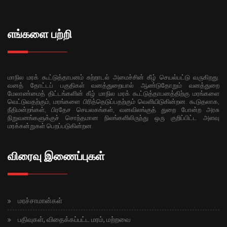
எங்களை பற்றி
மாநில மரக் கூட்டுத்தாபனம் சுற்றாடல் அமைச்சின் கீழ் செயல்பட்டு வருகிறது.
வனத் தோட்டப் பகுதிகள் வனத்துறையால் ஆண்டுதோறும் வனத்துறை
மேலாண்மைத் திட்டங்களின் கீழ் மாநில மரக் கூட்டுத்தாபனத்திற்கு மரங்களை
வெட்டுவதற்கும், மரங்களை பிரித்தெடுப்பதற்கும் வெளியிடுகின்றன. கூடுதலாக,
நீதிமன்றங்கள், பிரதேச செயலகங்கள், வனவிலங்குத் துறை போன்ற அரசு
நிறுவனங்களுக்குச் சொந்தமான நிலங்களிலிருந்து ஒரு குறிப்பிட்ட அளவு
மரக்கன்றுகள் பெறப்படுகின்றன.
விரைவு இணைப்புகள்
மரச்சாமான்கள்
பதிவுகள், விதைக்கப்பட்ட மரம், மற்றவை