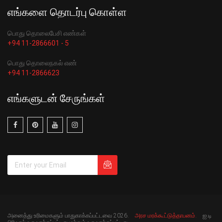
எங்களை தொடர்பு கொள்ள
பொது தொலைபேசி எண்கள்
+94 11-2866601 - 5
பொது தொலைநகல் எண்
+94 11-2866623
எங்களுடன் சேருங்கள்
அனைத்து உரிமைகளும் பாதுகாக்கப்பட்டவை 2026.
அரச மரக்கூட்டுத்தாபனம்.
ஐ.டி