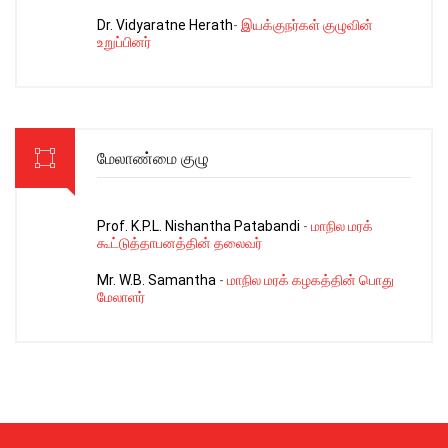
Dr. Vidyaratne Herath
-
இயக்குநர்கள் குழுவின்
உறுப்பினர்
மேலாண்மை குழு
Prof. K.P.L. Nishantha Patabandi
-
மாநில மரக்
கூட்டுத்தாபனத்தின் தலைவர்
Mr. W.B. Samantha
-
மாநில மரக் கழகத்தின் பொது
மேலாளர்