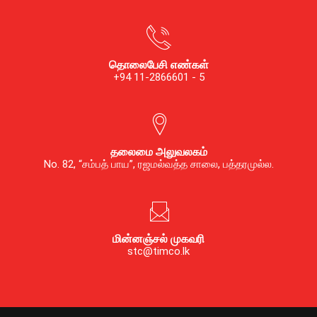
தொலைபேசி எண்கள்
+94 11-2866601 - 5
தலைமை அலுவலகம்
No. 82, “சம்பத் பாய”, ரஜமல்வத்த சாலை, பத்தரமுல்ல.
மின்னஞ்சல் முகவரி
stc@timco.lk