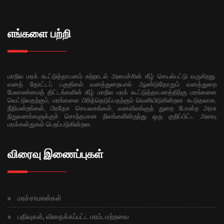
எங்களை பற்றி
மாநில மரக் கூட்டுத்தாபனம் சுற்றாடல் அமைச்சின் கீழ் செயல்பட்டு வருகிறது.
வனத் தோட்டப் பகுதிகள் வனத்துறையால் ஆண்டுதோறும் வனத்துறை
மேலாண்மைத் திட்டங்களின் கீழ் மாநில மரக் கூட்டுத்தாபனத்திற்கு மரங்களை
வெட்டுவதற்கும், மரங்களை பிரித்தெடுப்பதற்கும் வெளியிடுகின்றன. கூடுதலாக,
நீதிமன்றங்கள், பிரதேச செயலகங்கள், வனவிலங்குத் துறை போன்ற அரசு
நிறுவனங்களுக்குச் சொந்தமான நிலங்களிலிருந்து ஒரு குறிப்பிட்ட அளவு
மரக்கன்றுகள் பெறப்படுகின்றன.
விரைவு இணைப்புகள்
மரச்சாமான்கள்
பதிவுகள், விதைக்கப்பட்ட மரம், மற்றவை