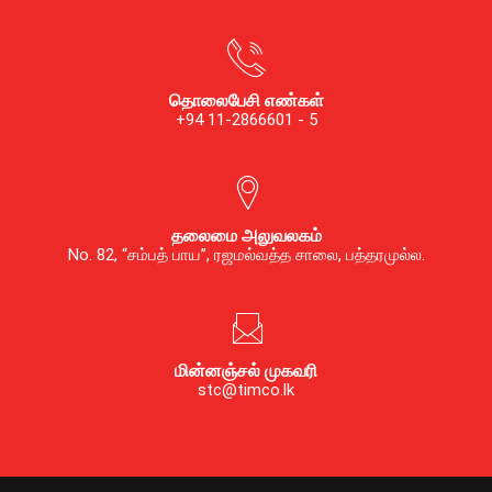
தொலைபேசி எண்கள்
+94 11-2866601 - 5
தலைமை அலுவலகம்
No. 82, “சம்பத் பாய”, ரஜமல்வத்த சாலை, பத்தரமுல்ல.
மின்னஞ்சல் முகவரி
stc@timco.lk