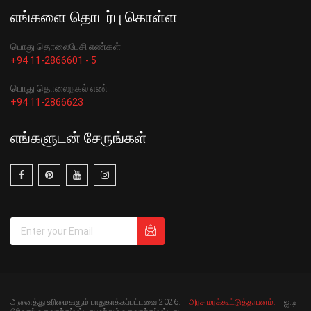
எங்களை தொடர்பு கொள்ள
பொது தொலைபேசி எண்கள்
+94 11-2866601 - 5
பொது தொலைநகல் எண்
+94 11-2866623
எங்களுடன் சேருங்கள்
அனைத்து உரிமைகளும் பாதுகாக்கப்பட்டவை 2026.
அரச மரக்கூட்டுத்தாபனம்.
ஐ.டி