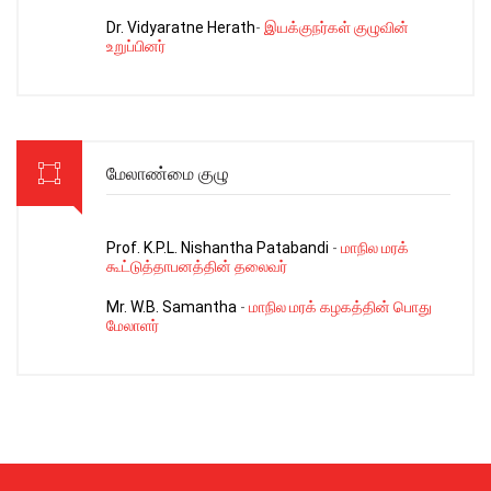
Dr. Vidyaratne Herath
-
இயக்குநர்கள் குழுவின்
உறுப்பினர்
மேலாண்மை குழு
Prof. K.P.L. Nishantha Patabandi
-
மாநில மரக்
கூட்டுத்தாபனத்தின் தலைவர்
Mr. W.B. Samantha
-
மாநில மரக் கழகத்தின் பொது
மேலாளர்