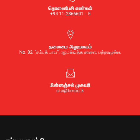
தொலைபேசி எண்கள்
+94 11-2866601 - 5
தலைமை அலுவலகம்
No. 82, “சம்பத் பாய”, ரஜமல்வத்த சாலை, பத்தரமுல்ல.
மின்னஞ்சல் முகவரி
stc@timco.lk