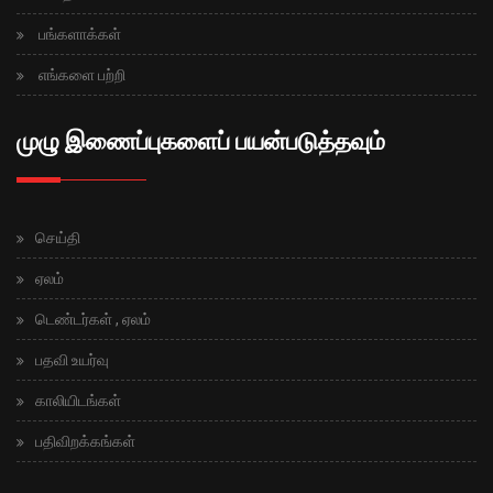
பங்களாக்கள்
எங்களை பற்றி
முழு இணைப்புகளைப் பயன்படுத்தவும்
செய்தி
ஏலம்
டெண்டர்கள் , ஏலம்
பதவி உயர்வு
காலியிடங்கள்
பதிவிறக்கங்கள்