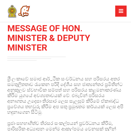
MESSAGE OF HON.
MINISTER & DEPUTY
MINISTER
ශ‍්‍රී ලංකාවේ සමාජ ආර්_ථික සංවර්ධනය සහ පරිසරය අතර
සමතුලිතතාව රැකෙන පරිදි දේශීය සහ ජාත්‍යන්තර ප්‍රමිතීන්ට
අනුකූලව ස්වභාවික සම්පත් සහ පරිසරය කළමනාකරණය
කිරීම යුගයේ අවශ්‍යතාවයක් වේ. එබැවින් පරිසරය
අනාගතය උදෙසා තිරසාර ලෙස සැලසුම් කිරීමේ ඒකාබද්ධ
ප‍්‍රවේශය තහවුරු කිරීම අප සතු ප්‍රමුඛතම කර්යයක් ලෙස අපි
හඳුනාගෙන සිටිමු.
ප්‍රජා සහභාගිත්ව තිරසර සංකල්පයන් ප්‍රවර්ධනය කිරීම,
පාරිසරික අධ්‍යාපන මෙන්ම ආකල්පමය වෙනසක් තුලින්