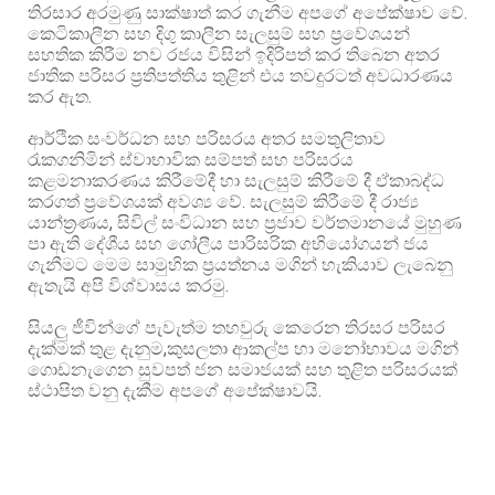
තිරසාර අරමුණු සාක්ෂාත් කර ගැනීම අපගේ අපේක්ෂාව වේ.
කෙටිකාලීන සහ දිගු කාලීන සැලසුම් සහ ප්‍රවේශයන්
සහතික කිරීම නව රජය විසින් ඉදිරිපත් කර තිබෙන අතර
ජාතික පරිසර ප්‍රතිපත්තිය තුළින් එය තවදුරටත් අවධාරණය
කර ඇත.
ආර්ථික සංවර්ධන සහ පරිසරය අතර සමතුලිතාව
රැකගනිමින් ස්වාභාවික සම්පත් සහ පරිසරය
කළමනාකරණය කිරීමේදී හා සැලසුම් කිරීමේ දී ඒකාබද්ධ
කරගත් ප්‍රවේශයක් අවශ්‍ය වේ. සැලසුම් කිරීමේ දී රාජ්‍ය
යාන්ත්‍රණය, සිවිල් සංවිධාන සහ ප්‍රජාව වර්තමානයේ මුහුණ
පා ඇති දේශීය සහ ගෝලීය පාරිසරික අභියෝගයන් ජය
ගැනීමට මෙම සාමුහික ප්‍රයත්නය මගින් හැකියාව ලැබෙනු
ඇතැයි අපි විශ්වාසය කරමු.
සියලු ජීවින්ගේ පැවැත්ම තහවුරු කෙරෙන තිරසර පරිසර
දැක්මක් තුළ දැනුම,කුසලතා ආකල්ප හා මනෝභාවය මගින්
ගොඩනැගෙන සුවපත් ජන සමාජයක් සහ තුළිත පරිසරයක්
ස්ථාපිත වනු දැකීම අපගේ අපේක්ෂාවයි.