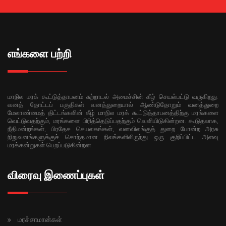
எங்களை பற்றி
மாநில மரக் கூட்டுத்தாபனம் சுற்றாடல் அமைச்சின் கீழ் செயல்பட்டு வருகிறது.
வனத் தோட்டப் பகுதிகள் வனத்துறையால் ஆண்டுதோறும் வனத்துறை
மேலாண்மைத் திட்டங்களின் கீழ் மாநில மரக் கூட்டுத்தாபனத்திற்கு மரங்களை
வெட்டுவதற்கும், மரங்களை பிரித்தெடுப்பதற்கும் வெளியிடுகின்றன. கூடுதலாக,
நீதிமன்றங்கள், பிரதேச செயலகங்கள், வனவிலங்குத் துறை போன்ற அரசு
நிறுவனங்களுக்குச் சொந்தமான நிலங்களிலிருந்து ஒரு குறிப்பிட்ட அளவு
மரக்கன்றுகள் பெறப்படுகின்றன.
விரைவு இணைப்புகள்
மரச்சாமான்கள்