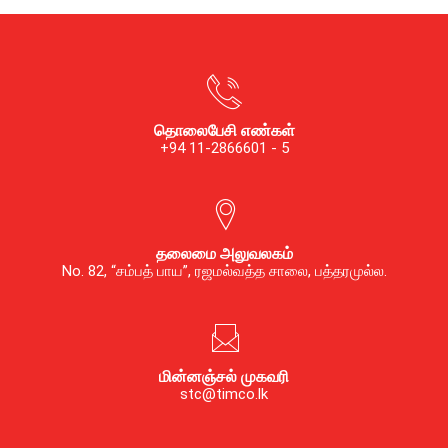
தொலைபேசி எண்கள்
+94 11-2866601 - 5
தலைமை அலுவலகம்
No. 82, “சம்பத் பாய”, ரஜமல்வத்த சாலை, பத்தரமுல்ல.
மின்னஞ்சல் முகவரி
stc@timco.lk