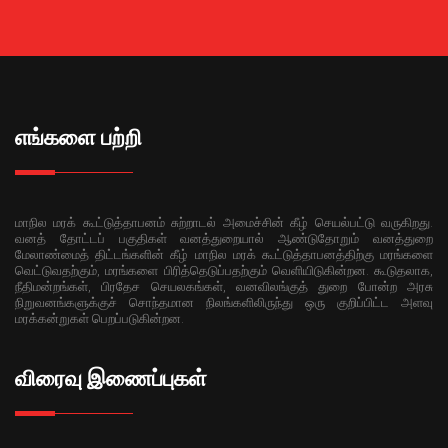
எங்களை பற்றி
மாநில மரக் கூட்டுத்தாபனம் சுற்றாடல் அமைச்சின் கீழ் செயல்பட்டு வருகிறது.
வனத் தோட்டப் பகுதிகள் வனத்துறையால் ஆண்டுதோறும் வனத்துறை
மேலாண்மைத் திட்டங்களின் கீழ் மாநில மரக் கூட்டுத்தாபனத்திற்கு மரங்களை
வெட்டுவதற்கும், மரங்களை பிரித்தெடுப்பதற்கும் வெளியிடுகின்றன. கூடுதலாக,
நீதிமன்றங்கள், பிரதேச செயலகங்கள், வனவிலங்குத் துறை போன்ற அரசு
நிறுவனங்களுக்குச் சொந்தமான நிலங்களிலிருந்து ஒரு குறிப்பிட்ட அளவு
மரக்கன்றுகள் பெறப்படுகின்றன.
விரைவு இணைப்புகள்