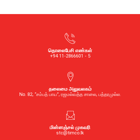
தொலைபேசி எண்கள்
+94 11-2866601 - 5
தலைமை அலுவலகம்
No. 82, “சம்பத் பாய”, ரஜமல்வத்த சாலை, பத்தரமுல்ல.
மின்னஞ்சல் முகவரி
stc@timco.lk