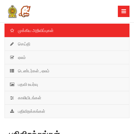
முக்கிய அறிவிப்புகள்
செய்தி
ஏலம்
டெண்டர்கள் , ஏலம்
பதவி உயர்வு
காலியிடங்கள்
பதிவிறக்கங்கள்