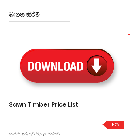
බාගත කිරීම්
Sawn Timber Price List
NEW
සංස්ථා ඉරූ දැව මිල ලැයිස්තුව