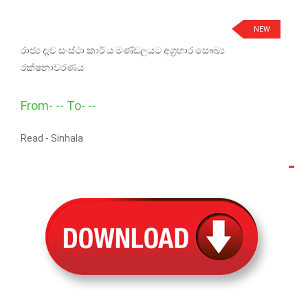
NEW
රාජ්‍ය දැව සංස්ථා කාර් ය මණ්ඩලයට අග්‍රහාර සෞඛ්‍ය
රක්ෂනාවරණය
From- -- To- --
Read -
Sinhala