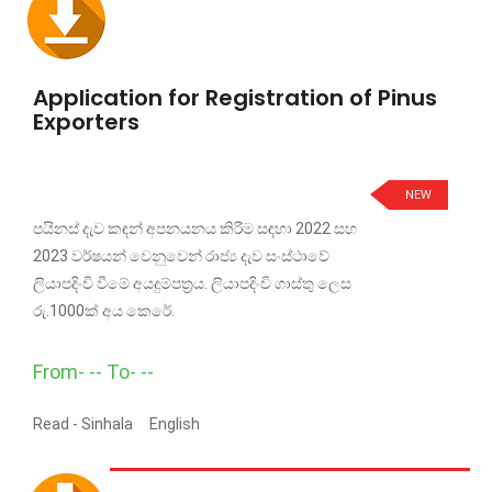
Application for Registration of Pinus
Exporters
NEW
පයිනස් දැව කඳන් අපනයනය කිරීම සඳහා 2022 සහ
2023 වර්ෂයන් වෙනුවෙන් රාජ්‍ය දැව සංස්ථාවේ
ලියාපදිංචි වීමේ අයදුම්පත්‍රය. ලියාපදිංචි ගාස්තු ලෙස
රු.1000ක් අය කෙරේ.
From- -- To- --
Read -
Sinhala
English