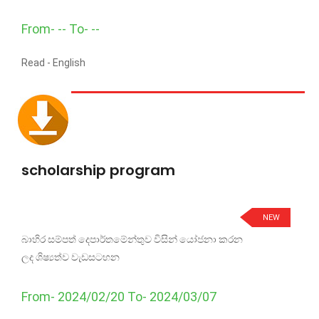
From- -- To- --
Read -
English
scholarship program
NEW
බාහිර සම්පත් දෙපාර්තමේන්තුව විසින් යෝජනා කරන
ලද ශිෂ්‍යත්ව වැඩසටහන
From- 2024/02/20 To- 2024/03/07