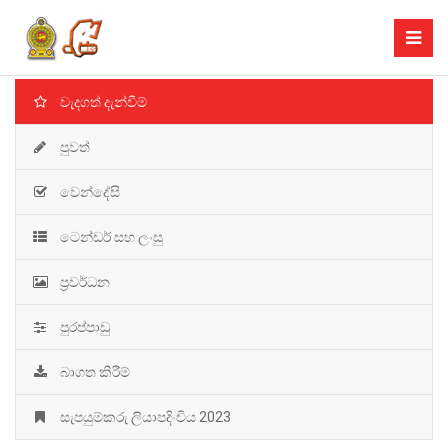
වැදගත් දැන්වීම්
පුවත්
වෙන්දේසි
ටෙන්ඩර් සහ ලංසු
ප්‍රවර්ධන
පුරප්පාඩු
බාගත කිරීම්
සැපයුම්කරු ලියාපදිංචිය 2023