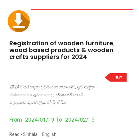
Registration of wooden furniture,
wood based products & wooden
crafts suppliers for 2024
NEW
2024 වසර සඳහා දැවමය ගෘහභාණ්ඩ, දැව ආශ්‍රිත
නිෂ්පාදන හා දැවමය කලාත්මක නිර්මාණ
සැපයුම්කරුවන් ලියාපදිංචි කිරීම
From- 2024/01/19 To- 2024/02/15
Read -
Sinhala
English