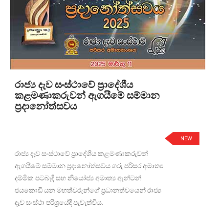
රාජ්‍ය දැව සංස්ථාවේ ප්‍රාදේශීය
කළමණාකරුවන් ඇගයීමේ සම්මාන
ප්‍රදානෝත්සවය
NEW
රාජ්‍ය දැව සංස්ථාවේ ප්‍රාදේශීය කළමණාකරුවන්
ඇගයීමේ සම්මාන ප්‍රදානෝත්සවය ගරු පරිසර අමාත්‍ය
දම්මික පටබැඳි සහ නියෝජ්‍ය අමාත්‍ය ඇන්ටන්
ජයකොඩි යන මහත්වරුන්ගේ ප්‍රධානත්වයෙන් රාජ්‍ය
දැව සංස්ථා පරිශ්‍රයේදී පැවැත්වීය.