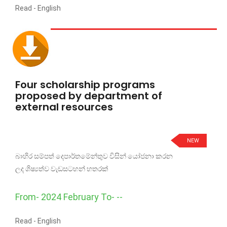
Read -
English
Four scholarship programs
proposed by department of
external resources
NEW
බාහිර සම්පත් දෙපාර්තමේන්තුව විසින් යෝජනා කරන
ලද ශිෂ්‍යත්ව වැඩසටහන් හතරක්
From- 2024 February To- --
Read -
English