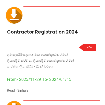
Contractor Registration 2024
NEW
දැව සැපයීම් සදහා නවක කොන්ත්‍රාත්කරුවන්
ලියාපදිංචි කිරීම හා ලියාපදිංචි කොන්ත්‍රාත්කරුවන්
යාවත්කාලීන කිරීම - 2024 වර්ෂය
From- 2023/11/29 To- 2024/01/15
Read -
Sinhala