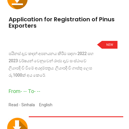
Application for Registration of Pinus
Exporters
NEW
පයිනස් දැව කඳන් අපනයනය කිරීම සඳහා 2022 සහ
2023 වර්ෂයන් වෙනුවෙන් රාජ්‍ය දැව සංස්ථාවේ
ලියාපදිංචි වීමේ අයදුම්පත්‍රය. ලියාපදිංචි ගාස්තු ලෙස
රු.1000ක් අය කෙරේ.
From- -- To- --
Read -
Sinhala
English