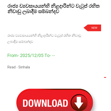
රාජ්‍ය ව්‍යවසායයන්හි නිළදාරීන්ට වැටුප් රහිත
නිවාඩු ලබාදීම සම්බන්දව
NEW
රාජ්‍ය ව්‍යවසායයන්හි නිළදාරීන්ට වැටුප් රහිත නිවාඩු
ලබාදීම සම්බන්දව
From- 2025/12/05 To- --
Read -
Sinhala