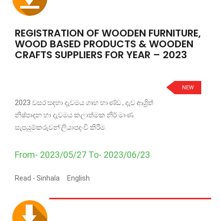
REGISTRATION OF WOODEN FURNITURE,
WOOD BASED PRODUCTS & WOODEN
CRAFTS SUPPLIERS FOR YEAR – 2023
NEW
2023 වසර සඳහා දැවමය ගෘහ භාණ්ඩ , දැව ආශ්‍රිත්
නිෂ්පාදන හා දැවමය කලාත්මක නිර් මාණ
සැපයුම්කරුවන් ලියාපදංචි කිරීම.
From- 2023/05/27 To- 2023/06/23
Read -
Sinhala
English