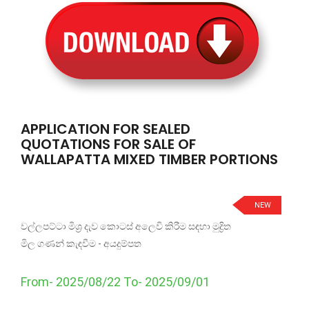
APPLICATION FOR SEALED
QUOTATIONS FOR SALE OF
WALLAPATTA MIXED TIMBER PORTIONS
NEW
වල්ලපට්ටා මිශ්‍ර දැව කොටස් අලෙවි කිරීම සඳහා මුද්‍රිත
මිල ගණන් කැඳවීම - අයදුම්පත
From- 2025/08/22 To- 2025/09/01