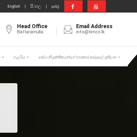
සිංහල
English
தமிழ்
Head Office
Email Address
Battaramulla.
info@timco.lk
ර
ගැලරිය
සේවා නියුක්තිකයන්ගේ භාරකාර අරමුදලේ ප්‍රතිලාභ