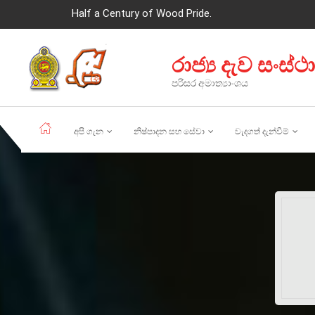
Half a Century of Wood Pride.
රාජ්‍ය දැව සංස්ථ
පරිසර අමාත්‍යාංශය
අපි ගැන
නිෂ්පාදන සහ සේවා
වැදගත් දැන්වීම්