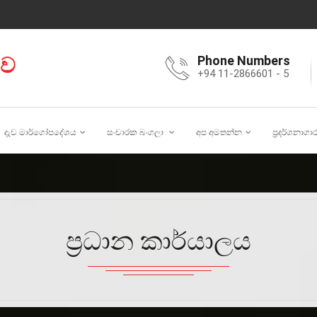
ාව
Phone Numbers
+94 11-2866601 - 5
දැව මාර්ගෝපදේශය
සංචාරක බංගලා
අප අමතන්න
ප්‍රදර්ශනාගා
ප්‍රධාන කාර්යාලය