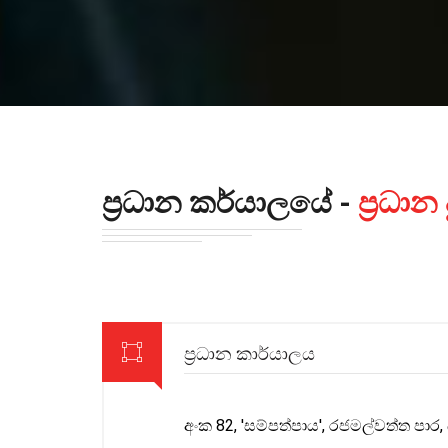
ප්‍රධාන කර්යාලයේ -
ප්‍රධා
ප්‍රධාන කාර්යාලය
අංක 82,
'සම්පත්පාය',
රජමල්වත්ත පාර,