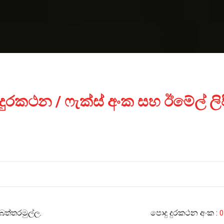
න දුරකථන / ෆැක්ස් අංක සහ ඊමේල් ල
බත්තරමුල්ල.
පොදු දුරකථන අංක
:
0