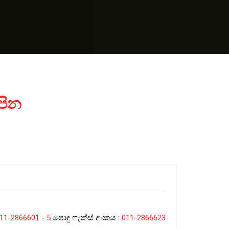
ිපින
පොදු ෆැක්ස් අංකය
11-2866601 - 5
:
011-2866623