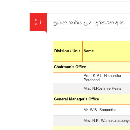
ප්‍රධාන කාර්යාලය - දුරකථන අංක