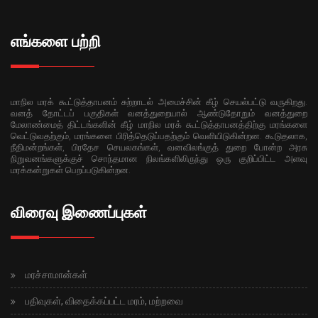
எங்களை பற்றி
மாநில மரக் கூட்டுத்தாபனம் சுற்றாடல் அமைச்சின் கீழ் செயல்பட்டு வருகிறது.
வனத் தோட்டப் பகுதிகள் வனத்துறையால் ஆண்டுதோறும் வனத்துறை
மேலாண்மைத் திட்டங்களின் கீழ் மாநில மரக் கூட்டுத்தாபனத்திற்கு மரங்களை
வெட்டுவதற்கும், மரங்களை பிரித்தெடுப்பதற்கும் வெளியிடுகின்றன. கூடுதலாக,
நீதிமன்றங்கள், பிரதேச செயலகங்கள், வனவிலங்குத் துறை போன்ற அரசு
நிறுவனங்களுக்குச் சொந்தமான நிலங்களிலிருந்து ஒரு குறிப்பிட்ட அளவு
மரக்கன்றுகள் பெறப்படுகின்றன.
விரைவு இணைப்புகள்
மரச்சாமான்கள்
பதிவுகள், விதைக்கப்பட்ட மரம், மற்றவை