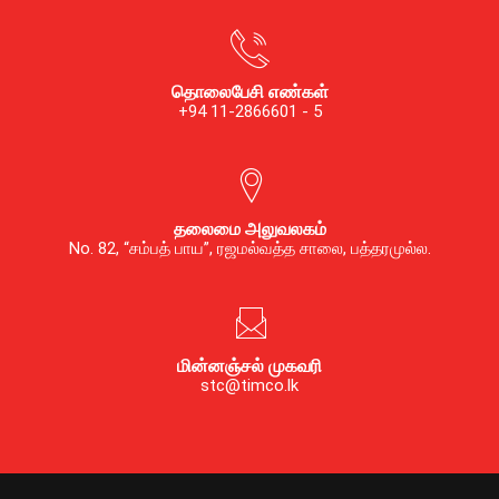
தொலைபேசி எண்கள்
+94 11-2866601 - 5
தலைமை அலுவலகம்
No. 82, “சம்பத் பாய”, ரஜமல்வத்த சாலை, பத்தரமுல்ல.
மின்னஞ்சல் முகவரி
stc@timco.lk