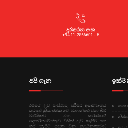
දුරකථන අංක
+94 11-2866601 - 5
අපි ගැන
ඉක්මන
රජයේ දැව සංස්ථාව, පරිසර අමාත්‍යාංශය
ගෘහ 
යටතේ ක්‍රියාත්මක වේ. වනාන්තර වගා බිම්
වාර්ෂිකව වන සංරක්ෂණ
නිෂ්ප
දෙපාර්තමේන්තුව විසින් දැව කැපීම සහ
ගස් කැපීම සඳහා වන කළමනාකරණ
දැව 