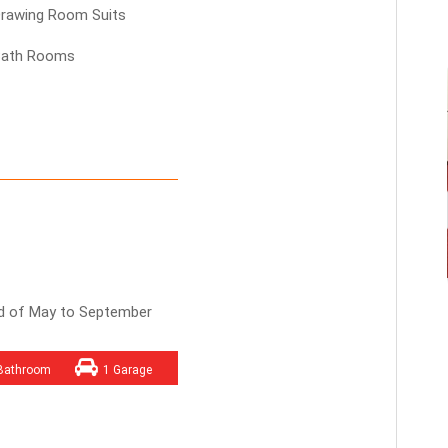
Drawing Room Suits
Bath Rooms
nd of May to September
Bathroom
1 Garage