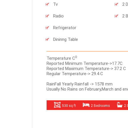
Tv
2 
Radio
2 
Refrigerator
Dininng Table
0
Temperature C
Reported Minimum Temperature->17.7C
Reported Maximum Temperature-> 37.2 C
Regular Temperature-> 29.4 C
RainFall Yearly Rainfall -> 1578 mm
Usually No Rains on February,March and e
530 sq ft
2 Bedrooms
2 