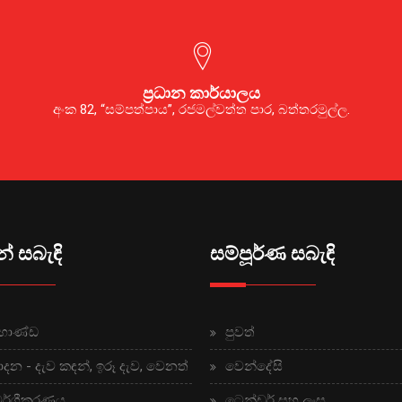
ප්‍රධාන කාර්යාලය
අංක 82, “සම්පත්පාය”, රජමල්වත්ත පාර, බත්තරමුල්ල.
් සබැඳි
සම්පූර්ණ සබැඳි
භාණ්ඩ
පුවත්
ාදන - දැව කඳන්, ඉරූ දැව, වෙනත්
වෙන්දේසි
වර්ගීකරණය
ටෙන්ඩර් සහ ලංසු