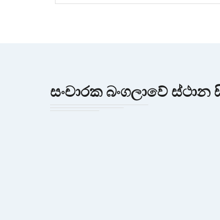
සංචාරක බංගලාවේ ස්ථාන ස