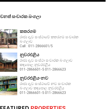
ෙනත් සංචාරක බංගලා
කතරගම
රාජ්‍ය දැව සංස්ථාවේ කතරගම සංචාරක
බංගලාව
Call : 011-2866601/5
නුවරඑළිය
රාජ්‍ය දැව සංස්ථා සංචාරක බංගලාව
කඳපොල නුවරඑළිය
011-2866601-5 011-2866623
නුවරඑළිය-නව
රාජ්‍ය දැව සංස්ථාවේ නව සංචාරක
බංගලාව කඳපොල නුවරඑළිය
011-2866601-5 011-2866623
FEATURED
PROPERTIES