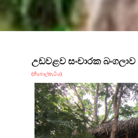
උඩවළව සංචාරක බංගලාව
(තිබොල්කැටිය)