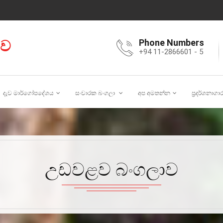
ාව
Phone Numbers
+94 11-2866601 - 5
දැව මාර්ගෝපදේශය
සංචාරක බංගලා
අප අමතන්න
ප්‍රදර්ශනාගා
උඩවළව බංගලාව