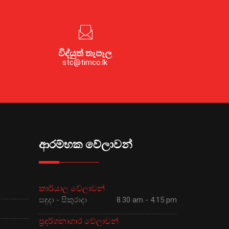
විද්යුත් තැපෑල
stc@timco.lk
ආරම්භක වේලාවන්
කාර්යාල වේලාවන්
සඳුදා - සිකුරාදා
8.30 am - 4.15 pm
ප්‍රදර්ශනාගාර වේලාවන්