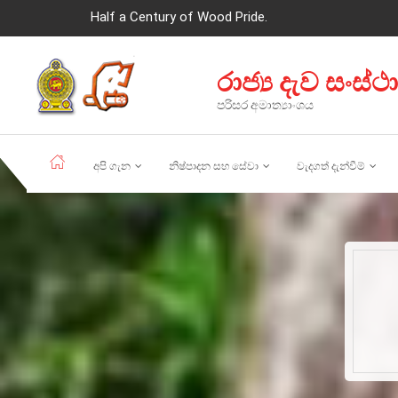
Half a Century of Wood Pride.
රාජ්‍ය දැව සංස්ථ
පරිසර අමාත්‍යාංශය
අපි ගැන
නිෂ්පාදන සහ සේවා
වැදගත් දැන්වීම්