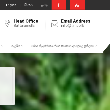
සිංහල
English
தமிழ்
Head Office
Email Address
Battaramulla.
info@timco.lk
ර
ගැලරිය
සේවා නියුක්තිකයන්ගේ භාරකාර අරමුදලේ ප්‍රතිලාභ