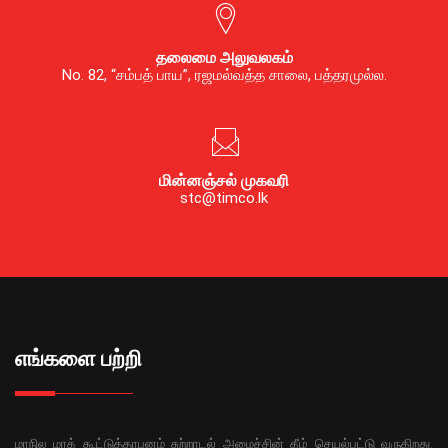
தலைமை அலுவலகம்
No. 82, “சம்பத் பாய”, ரஜமல்வத்த சாலை, பத்தரமுல்ல.
மின்னஞ்சல் முகவரி
stc@timco.lk
எங்களை பற்றி
மாநில மரக் கூட்டுத்தாபனம் சுற்றாடல் அமைச்சின் கீழ் செயல்பட்டு வருகிறது.