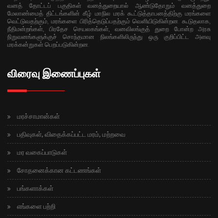
வனத் தோட்டப் பகுதிகள் வனத்துறையால் ஆண்டுதோறும் வனத்துறை
மேலாண்மைத் திட்டங்களின் கீழ் மாநில மரக் கூட்டுத்தாபனத்திற்கு மரங்களை
வெட்டுவதற்கும், மரங்களை பிரித்தெடுப்பதற்கும் வெளியிடுகின்றன. கூடுதலாக,
நீதிமன்றங்கள், பிரதேச செயலகங்கள், வனவிலங்குத் துறை போன்ற அரசு
நிறுவனங்களுக்குச் சொந்தமான நிலங்களிலிருந்து ஒரு குறிப்பிட்ட அளவு
மரக்கன்றுகள் பெறப்படுகின்றன.
விரைவு இணைப்புகள்
மரச்சாமான்கள்
பதிவுகள், விதைக்கப்பட்ட மரம், மற்றவை
மர வகைப்பாடுகள்
சோதனைக்கான கட்டணங்கள்
பங்களாக்கள்
எங்களை பற்றி