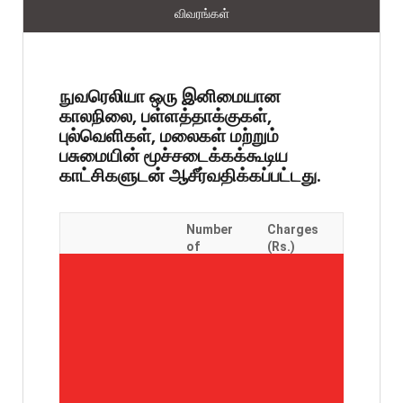
விவரங்கள்
நுவரெலியா ஒரு இனிமையான
காலநிலை, பள்ளத்தாக்குகள்,
புல்வெளிகள், மலைகள் மற்றும்
பசுமையின் மூச்சடைக்கக்கூடிய
காட்சிகளுடன் ஆசீர்வதிக்கப்பட்டது.
Number
Charges
of
(Rs.)
Persons
(including
taxes)
Room No. 01
3
Rs.
(Non A/C)
3,000/=
Room No.
3
Rs.
02(Non A/C)
3,000/=