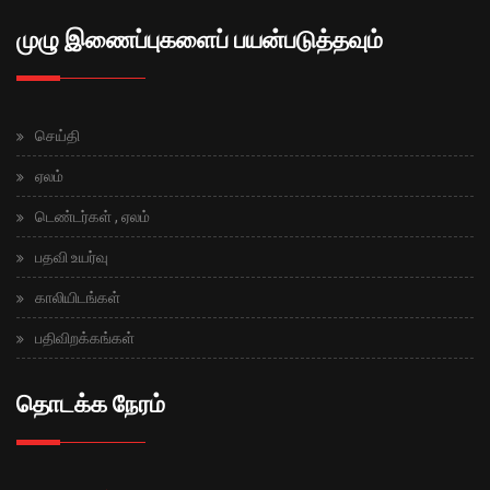
முழு இணைப்புகளைப் பயன்படுத்தவும்
செய்தி
ஏலம்
டெண்டர்கள் , ஏலம்
பதவி உயர்வு
காலியிடங்கள்
பதிவிறக்கங்கள்
தொடக்க நேரம்