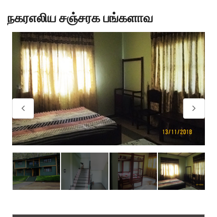
நகரஎலிய சஞ்சரக பங்களாவ