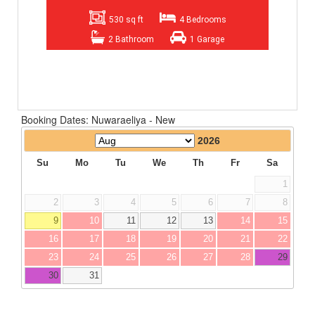
530 sq ft
4 Bedrooms
2 Bathroom
1 Garage