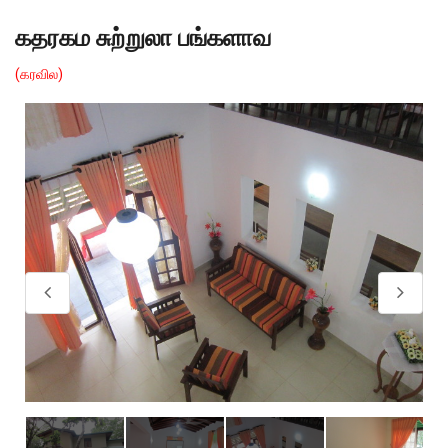
கதரகம சுற்றுலா பங்களாவ
(கரவில)