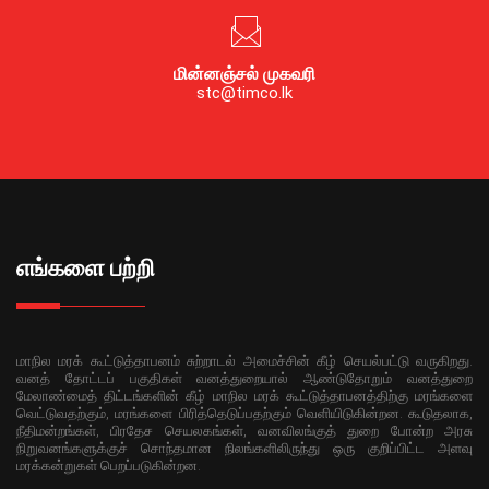
மின்னஞ்சல் முகவரி
stc@timco.lk
எங்களை பற்றி
மாநில மரக் கூட்டுத்தாபனம் சுற்றாடல் அமைச்சின் கீழ் செயல்பட்டு வருகிறது.
வனத் தோட்டப் பகுதிகள் வனத்துறையால் ஆண்டுதோறும் வனத்துறை
மேலாண்மைத் திட்டங்களின் கீழ் மாநில மரக் கூட்டுத்தாபனத்திற்கு மரங்களை
வெட்டுவதற்கும், மரங்களை பிரித்தெடுப்பதற்கும் வெளியிடுகின்றன. கூடுதலாக,
நீதிமன்றங்கள், பிரதேச செயலகங்கள், வனவிலங்குத் துறை போன்ற அரசு
நிறுவனங்களுக்குச் சொந்தமான நிலங்களிலிருந்து ஒரு குறிப்பிட்ட அளவு
மரக்கன்றுகள் பெறப்படுகின்றன.