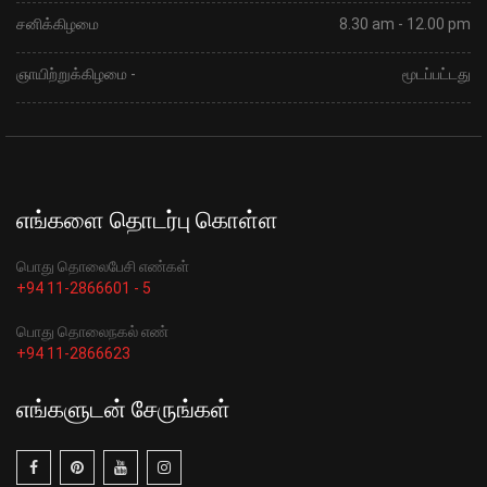
சனிக்கிழமை
8.30 am - 12.00 pm
ஞாயிற்றுக்கிழமை -
மூடப்பட்டது
எங்களை தொடர்பு கொள்ள
பொது தொலைபேசி எண்கள்
+94 11-2866601 - 5
பொது தொலைநகல் எண்
+94 11-2866623
எங்களுடன் சேருங்கள்