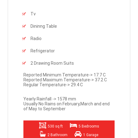
Tv
Dininng Table
Radio
Refrigerator
2 Drawing Room Suits
Reported Minimum Temperature-> 17.7 C
Reported Maximum Temperature-> 37.2 C
Regular Temperature-> 29.4 C
Yearly Rainfall -> 1578 mm
Usually No Rains on February,March and end
of May to September
530 sq ft
5 Bedrooms
2 Bathroom
1 Garage