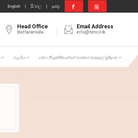
සිංහල
English
தமிழ்
Head Office
Email Address
Battaramulla.
info@timco.lk
ර
ගැලරිය
සේවා නියුක්තිකයන්ගේ භාරකාර අරමුදලේ ප්‍රතිලාභ