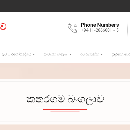
ාව
Phone Numbers
+94 11-2866601 - 5
දැව මාර්ගෝපදේශය
සංචාරක බංගලා
අප අමතන්න
ප්‍රදර්ශනාගා
කතරගම බංගලාව