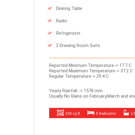
Dininng Table
Radio
Refrigerator
2 Drawing Room Suits
Reported Minimum Temperature-> 17.7 C
Reported Maximum Temperature-> 37.2 C
Regular Temperature-> 29.4 C
Yearly Rainfall -> 1578 mm
Usually No Rains on February,March and e
530 sq ft
5 Bedrooms
2 