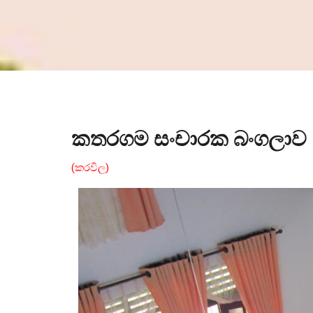
කතරගම සංචාරක බංගලාව
(කරවිල)