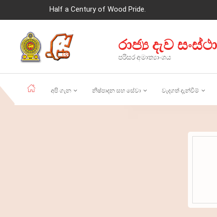
Half a Century of Wood Pride.
රාජ්‍ය දැව සංස්ථ
පරිසර අමාත්‍යාංශය
අපි ගැන
නිෂ්පාදන සහ සේවා
වැදගත් දැන්වීම්