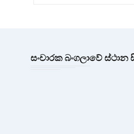
සංචාරක බංගලාවේ ස්ථාන ස