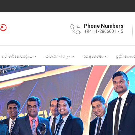
ාව
Phone Numbers
+94 11-2866601 - 5
දැව මාර්ගෝපදේශය
සංචාරක බංගලා
අප අමතන්න
ප්‍රදර්ශනාගා