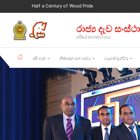
Half a Century of Wood Pride.
රාජ්‍ය දැව සංස්ථ
පරිසර අමාත්‍යාංශය
අපි ගැන
නිෂ්පාදන සහ සේවා
වැදගත් දැන්වීම්