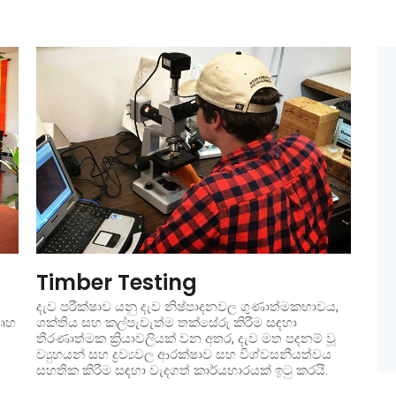
Timber Testing
දැව පරීක්ෂාව යනු දැව නිෂ්පාදනවල ගුණාත්මකභාවය,
ගෘහ
ශක්තිය සහ කල්පැවැත්ම තක්සේරු කිරීම සඳහා
තීරණාත්මක ක්‍රියාවලියක් වන අතර, දැව මත පදනම් වූ
ව්‍යුහයන් සහ ද්‍රව්‍යවල ආරක්ෂාව සහ විශ්වසනීයත්වය
සහතික කිරීම සඳහා වැදගත් කාර්යභාරයක් ඉටු කරයි.