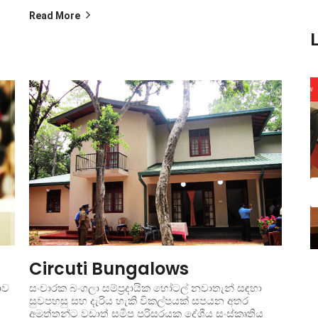
Read More
New
New
Circuti Bungalows
ාව
සංචාරක බංගලා සම්ප්‍රදායික හෝටල් නවාතැන් සඳහා
සුවපහසු සහ දැරිය හැකි විකල්පයක් සපයන අතර
අමුත්තන්ට වඩාත් සමීප පරිසරයක දේශීය සංස්කෘතිය