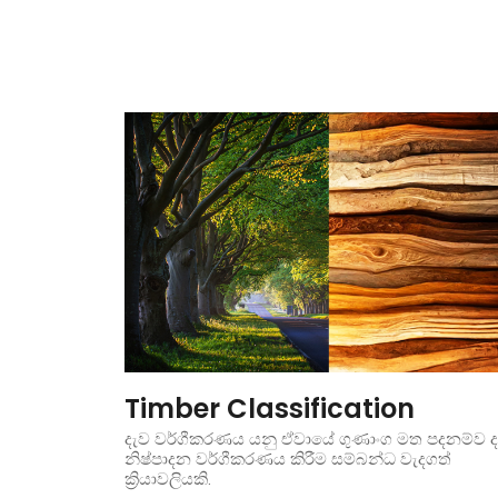
Timber Classification
දැව වර්ගීකරණය යනු ඒවායේ ගුණාංග මත පදනම්ව ද
නිෂ්පාදන වර්ගීකරණය කිරීම සම්බන්ධ වැදගත්
ක්‍රියාවලියකි.