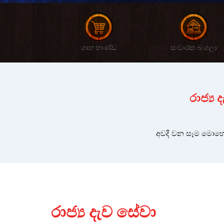
ගෘහ භාණ්ඩ
සංචාරක බංගලා
රාජ්‍ය
අවදි වන සෑම මොහො
රාජ්‍ය දැව සේවා