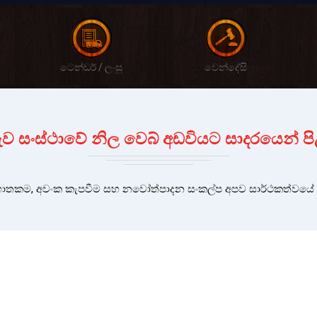
ටෙන්ඩර් / ලංසු
වෙන්දේසි
 දැව සංස්ථාවේ නිල වෙබ් අඩවියට සාදරයෙන් පි
තකම, අවංක කැපවීම සහ නවෝත්පාදන සංකල්ප අපව සාර්ථකත්වයේ