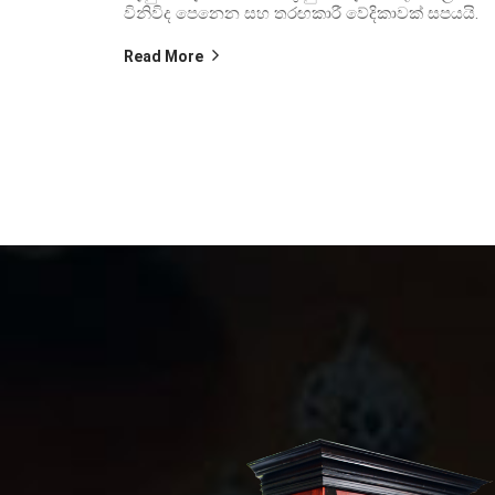
විනිවිද පෙනෙන සහ තරඟකාරී වේදිකාවක් සපයයි.
Read More