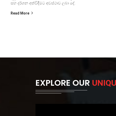
සහ දර්ශන අත්විඳීමට අවස්ථාව ලබා දේ.
Read More
EXPLORE OUR
UNIQ