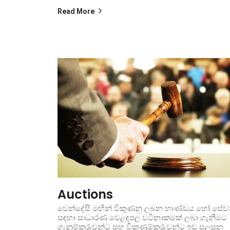
Read More
Auctions
වෙන්දේසි මඟින් විකුණනු ලබන භාණ්ඩය හෝ සේව
සඳහා සාධාරණ වෙළඳපල වටිනාකමක් ලබා ගැනීමට
ගැනුම්කරුවන්ට සහ විකුණුම්කරුවන්ට ඉඩ සලසන