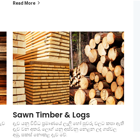
Read More
Sawn Timber & Logs
ැව
දැව යනු විවිධ ප්‍රමාණයේ ලෑලි හෝ පුවරු වලට කපා ඇති
දැව වන අතර, ලොග් යනු අස්වනු නෙළන ලද ගස්වල
අමු, සකස් නොකළ දැව වේ.